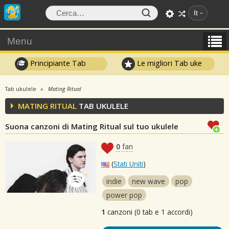
It
Menu
Principiante Tab
Le migliori Tab uke
Tab ukulele
Mating Ritual
MATING RITUAL
TAB UKULELE
Suona canzoni di Mating Ritual sul tuo ukulele
0
fan
(
Stati Uniti
)
indie
new wave
pop
power pop
1
canzoni (0 tab e 1 accordi)