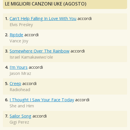
LE MIGLIORI CANZONI UKE (AGOSTO)
1.
Can't Help Falling In Love With You
accordi
Elvis Presley
2.
Riptide
accordi
Vance Joy
3.
Somewhere Over The Rainbow
accordi
Israel Kamakawiwo'ole
4.
I'm Yours
accordi
Jason Mraz
5.
Creep
accordi
Radiohead
6.
I Thought I Saw Your Face Today
accordi
She and Him
7.
Sailor Song
accordi
Gigi Perez