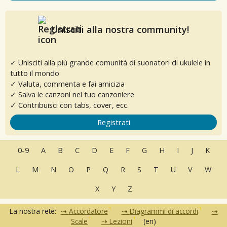
Unisciti alla nostra community!
✓ Unisciti alla più grande comunità di suonatori di ukulele in
tutto il mondo
✓ Valuta, commenta e fai amicizia
✓ Salva le canzoni nel tuo canzoniere
✓ Contribuisci con tabs, cover, ecc.
Registrati
0-9
A
B
C
D
E
F
G
H
I
J
K
L
M
N
O
P
Q
R
S
T
U
V
W
X
Y
Z
La nostra rete:
Accordatore
Diagrammi di accordi
Scale
Lezioni
(en)