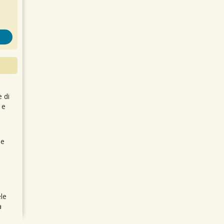
e di
 e
 e
le
a