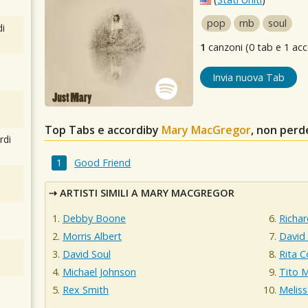
pop
rnb
soul
i
1
canzoni (0 tab e 1 acc
Invia nuova Tab
Top Tabs e accordiby
Mary MacGregor
, non perd
rdi
Good Friend
ARTISTI SIMILI A MARY MACGREGOR
Debby Boone
Richar
Morris Albert
David
David Soul
Ri
Michael Johnson
Tito 
Rex Smith
Melis