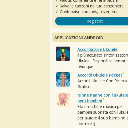
✓ Valuta, commenta e fai amicizia
✓ Salva le canzoni nel tuo canzoniere
✓ Contribuisci con tabs, cover, ecc.
Registrati
APPLICAZIONI ANDROID
Accordatore Ukulele
Il più accurato sintonizzator
Ukulele. Disponibile sempre
ovunque.
Accordi Ukulele Pocket
Accordi Ukulele Con Ricerca
Grafico
Ninne nanne con l'ukulele
per i bambini
Filastrocche e musica per
bambini suonata con l'Ukule
per aiutare il suo bambino 
dormire :)