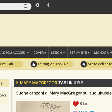
A DEGLI ACCORDI +
COVER +
LEZIONI +
STRUMENTI +
MONDO UKU
ante Tab
Le migliori Tab uke
Scelta dell'edit
MARY MACGREGOR
TAB UKULELE
)
Suona canzoni di Mary MacGregor sul tuo ukulele
ordi
0
fan
(
Stati Uniti
)