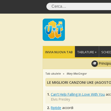
INVIA NUOVA TAB
TABLATURE +
SCHED
Principi
Tab ukulele
Mary MacGregor
LE MIGLIORI CANZONI UKE (AGOSTO
1.
Can't Help Falling In Love With You
acc
Elvis Presley
2.
Riptide
accordi