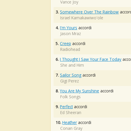
Vance Joy
3.
Somewhere Over The Rainbow
accord
Israel Kamakawiwo'ole
4.
I'm Yours
accordi
Jason Mraz
5.
Creep
accordi
Radiohead
6.
I Thought I Saw Your Face Today
acco
She and Him
7.
Sailor Song
accordi
Gigi Perez
8.
You Are My Sunshine
accordi
Folk Songs
9.
Perfect
accordi
Ed Sheeran
10.
Heather
accordi
Conan Gray