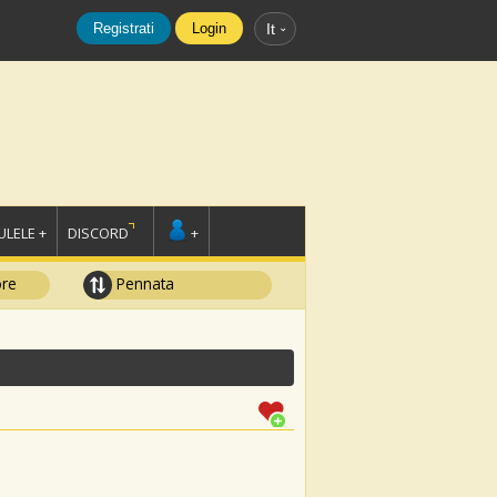
Registrati
Login
It
LELE +
DISCORD
+
ore
Pennata