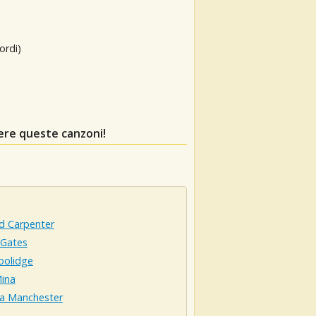
ordi)
ere queste canzoni!
d Carpenter
 Gates
ta Coolidge
Mina
sa Manchester