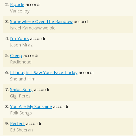
2.
Riptide
accordi
Vance Joy
3.
Somewhere Over The Rainbow
accordi
Israel Kamakawiwo'ole
4.
I'm Yours
accordi
Jason Mraz
5.
Creep
accordi
Radiohead
6.
I Thought I Saw Your Face Today
accordi
She and Him
7.
Sailor Song
accordi
Gigi Perez
8.
You Are My Sunshine
accordi
Folk Songs
9.
Perfect
accordi
Ed Sheeran