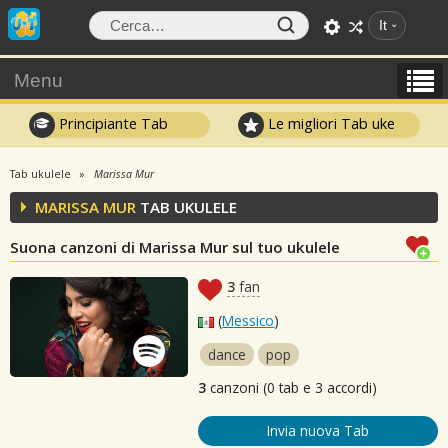
It
Menu
Principiante Tab
Le migliori Tab uke
Tab ukulele
Marissa Mur
MARISSA MUR
TAB UKULELE
Suona canzoni di Marissa Mur sul tuo ukulele
3
fan
(
Messico
)
dance
pop
3
canzoni (0 tab e 3 accordi)
Invia nuova Tab