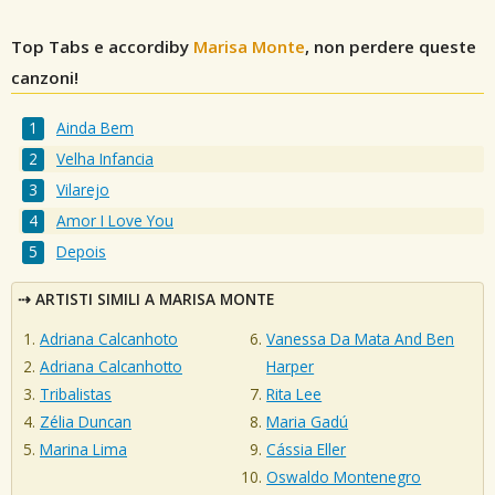
Top Tabs e accordiby
Marisa Monte
, non perdere queste
canzoni!
Ainda Bem
Velha Infancia
Vilarejo
Amor I Love You
Depois
ARTISTI SIMILI A MARISA MONTE
Adriana Calcanhoto
Vanessa Da Mata And Ben
Adriana Calcanhotto
Harper
Tribalistas
Rita Lee
Zélia Duncan
Maria Gadú
Marina Lima
Cássia Eller
Oswaldo Montenegro