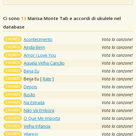
Ci sono
13
Marisa Monte
Tab e accordi di ukulele nel
database
CHORDS
Acontecimento
Vota la canzone!
CHORDS
Ainda Bem
Vota la canzone!
CHORDS
Amor I Love You
Vota la canzone!
CHORDS
Aquela Velha Canção
Vota la canzone!
CHORDS
Beija Eu
Vota la canzone!
CHORDS
Beija Eu
[
Rate
]
Vota la canzone!
CHORDS
Depois
Vota la canzone!
CHORDS
Ilusão
Vota la canzone!
CHORDS
Na Estrada
Vota la canzone!
CHORDS
Não Vá Embora
Vota la canzone!
CHORDS
O Que Me Importa
Vota la canzone!
CHORDS
Velha Infancia
Vota la canzone!
CHORDS
Vilarejo
Vota la canzone!