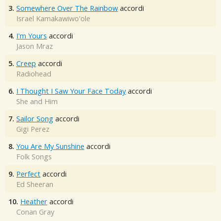
3.
Somewhere Over The Rainbow
accordi
Israel Kamakawiwo'ole
4.
I'm Yours
accordi
Jason Mraz
5.
Creep
accordi
Radiohead
6.
I Thought I Saw Your Face Today
accordi
She and Him
7.
Sailor Song
accordi
Gigi Perez
8.
You Are My Sunshine
accordi
Folk Songs
9.
Perfect
accordi
Ed Sheeran
10.
Heather
accordi
Conan Gray