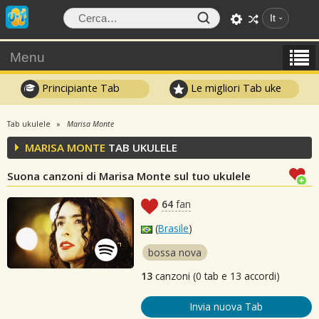
It
Menu
Principiante Tab
Le migliori Tab uke
Tab ukulele
Marisa Monte
MARISA MONTE
TAB UKULELE
Suona canzoni di Marisa Monte sul tuo ukulele
64
fan
(
Brasile
)
bossa nova
13
canzoni (0 tab e 13 accordi)
Invia nuova Tab