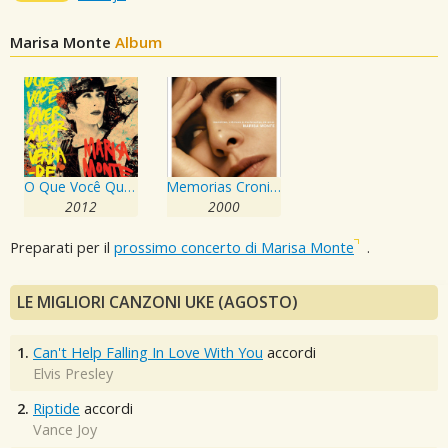
Marisa Monte
Album
O Que Você Quer Saber de Verdade
Memorias Cronicas E Declaracoes De Amor "Textos, Provas e Desmentidos"
2012
2000
Preparati per il
prossimo concerto di Marisa Monte
.
LE MIGLIORI CANZONI UKE (AGOSTO)
1.
Can't Help Falling In Love With You
accordi
Elvis Presley
2.
Riptide
accordi
Vance Joy