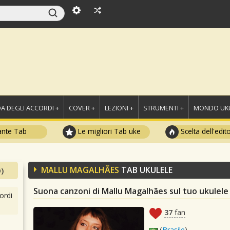
A DEGLI ACCORDI +
COVER +
LEZIONI +
STRUMENTI +
MONDO UKU
ante Tab
Le migliori Tab uke
Scelta dell'edit
MALLU MAGALHÃES
TAB UKULELE
)
Suona canzoni di Mallu Magalhães sul tuo ukulele
ordi
37
fan
(
Brasile
)