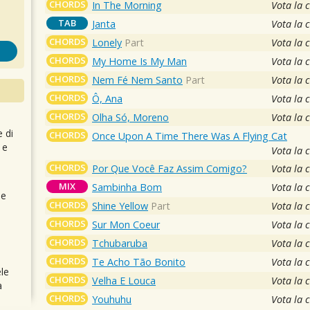
CHORDS
In The Morning
Vota la 
TAB
Janta
Vota la 
CHORDS
Lonely
Part
Vota la 
CHORDS
My Home Is My Man
Vota la 
CHORDS
Nem Fé Nem Santo
Part
Vota la 
CHORDS
Ô, Ana
Vota la 
CHORDS
Olha Só, Moreno
Vota la 
e di
CHORDS
Once Upon A Time There Was A Flying Cat
 e
Vota la 
CHORDS
Por Que Você Faz Assim Comigo?
Vota la 
MIX
Sambinha Bom
Vota la 
 e
CHORDS
Shine Yellow
Part
Vota la 
CHORDS
Sur Mon Coeur
Vota la 
CHORDS
Tchubaruba
Vota la 
CHORDS
Te Acho Tão Bonito
Vota la 
le
CHORDS
Velha E Louca
Vota la 
a
CHORDS
Youhuhu
Vota la 