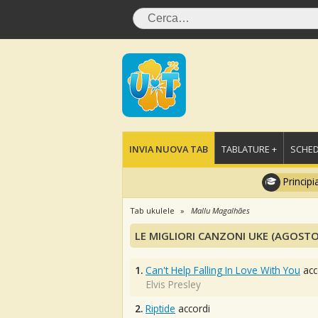
INVIA NUOVA TAB
TABLATURE +
SCHED
Principi
Tab ukulele
Mallu Magalhães
LE MIGLIORI CANZONI UKE (AGOSTO
1.
Can't Help Falling In Love With You
acc
Elvis Presley
2.
Riptide
accordi