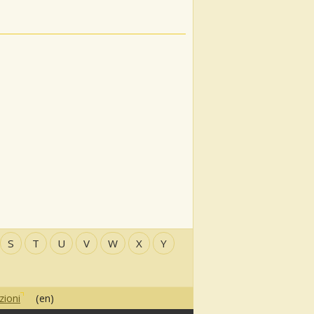
S
T
U
V
W
X
Y
zioni
(en)