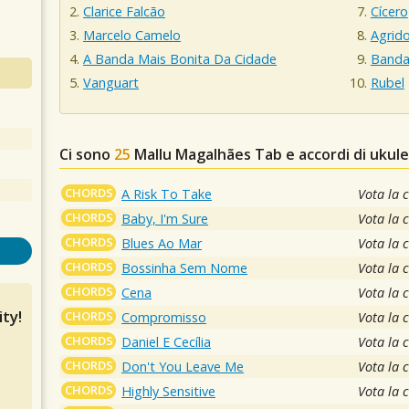
Clarice Falcão
Cícero
Marcelo Camelo
Agrid
A Banda Mais Bonita Da Cidade
Banda
Vanguart
Rubel
Ci sono
25
Mallu Magalhães
Tab e accordi di ukul
CHORDS
A Risk To Take
Vota la 
CHORDS
Baby, I'm Sure
Vota la 
CHORDS
Blues Ao Mar
Vota la 
CHORDS
Bossinha Sem Nome
Vota la 
CHORDS
Cena
Vota la 
ty!
CHORDS
Compromisso
Vota la 
CHORDS
Daniel E Cecília
Vota la 
CHORDS
Don't You Leave Me
Vota la 
CHORDS
Highly Sensitive
Vota la 