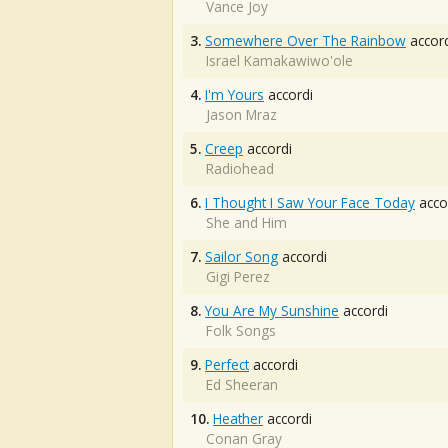
Vance Joy
3.
Somewhere Over The Rainbow
accord
Israel Kamakawiwo'ole
4.
I'm Yours
accordi
Jason Mraz
5.
Creep
accordi
Radiohead
6.
I Thought I Saw Your Face Today
acco
She and Him
7.
Sailor Song
accordi
Gigi Perez
8.
You Are My Sunshine
accordi
Folk Songs
9.
Perfect
accordi
Ed Sheeran
10.
Heather
accordi
Conan Gray