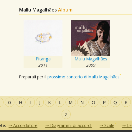
Mallu Magalhães
Album
Pitanga
Mallu Magalhães
2011
2009
Preparati per il
prossimo concerto di Mallu Magalhães
.
F
G
H
I
J
K
L
M
N
O
P
Q
R
Z
ete:
Accordatore
Diagrammi di accordi
Scale
Le