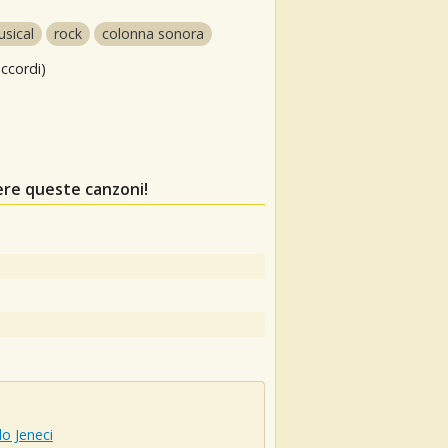
sical
rock
colonna sonora
ccordi)
ere queste canzoni!
o Jeneci