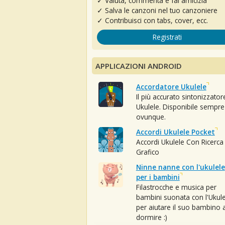
✓ Valuta, commenta e fai amicizia
✓ Salva le canzoni nel tuo canzoniere
✓ Contribuisci con tabs, cover, ecc.
Registrati
APPLICAZIONI ANDROID
Accordatore Ukulele
Il più accurato sintonizzator
Ukulele. Disponibile sempre
ovunque.
Accordi Ukulele Pocket
Accordi Ukulele Con Ricerca
Grafico
Ninne nanne con l'ukulele
per i bambini
Filastrocche e musica per
bambini suonata con l'Ukule
per aiutare il suo bambino 
dormire :)