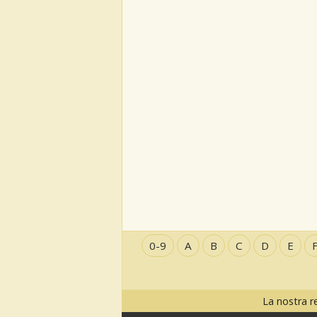
0-9
A
B
C
D
E
La nostra r