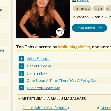
flamenco
indie
mu
i
25
canzoni (2 tab e 23 a
Invia nuova Tab
Top Tabs e accordiby
Mallu Magalhães
, non perd
rdi
Velha E Louca
Daniel E Cecília
Shine Yellow
Once Upon A Time There Was A Flying Cat
Don't You Leave Me
ARTISTI SIMILI A MALLU MAGALHÃES
Clarice Falcão (Parafernalha)
Marcel