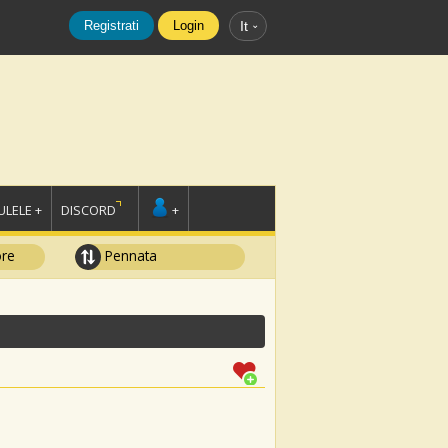
Registrati
Login
It
LELE +
DISCORD
+
ore
Pennata