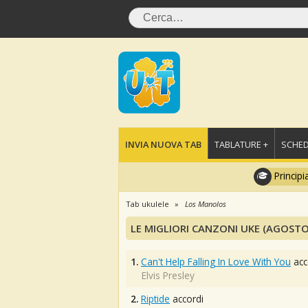
INVIA NUOVA TAB
TABLATURE +
SCHED
Principi
Tab ukulele
Los Manolos
LE MIGLIORI CANZONI UKE (AGOSTO
1.
Can't Help Falling In Love With You
acc
Elvis Presley
2.
Riptide
accordi