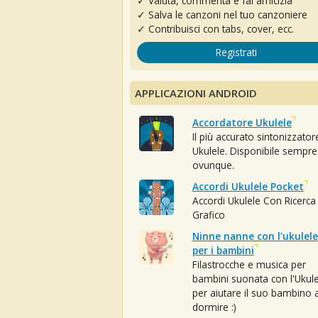
✓ Valuta, commenta e fai amicizia
✓ Salva le canzoni nel tuo canzoniere
✓ Contribuisci con tabs, cover, ecc.
Registrati
APPLICAZIONI ANDROID
Accordatore Ukulele
Il più accurato sintonizzator
Ukulele. Disponibile sempre
ovunque.
Accordi Ukulele Pocket
Accordi Ukulele Con Ricerca
Grafico
Ninne nanne con l'ukulele
per i bambini
Filastrocche e musica per
bambini suonata con l'Ukule
per aiutare il suo bambino 
dormire :)