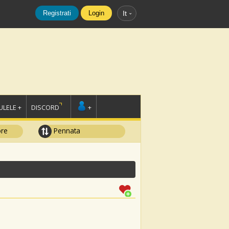
Registrati
Login
It
LELE +
DISCORD
+
ore
Pennata