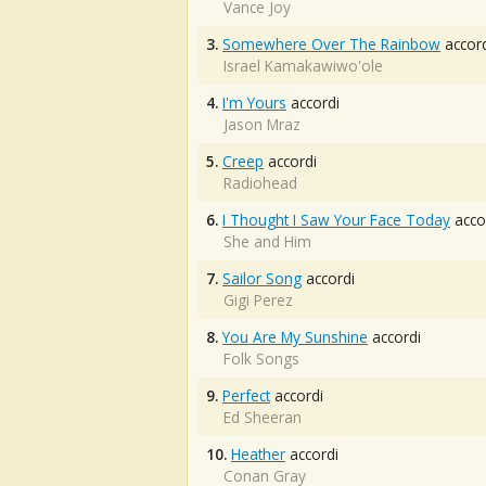
Vance Joy
3.
Somewhere Over The Rainbow
accord
Israel Kamakawiwo'ole
4.
I'm Yours
accordi
Jason Mraz
5.
Creep
accordi
Radiohead
6.
I Thought I Saw Your Face Today
acco
She and Him
7.
Sailor Song
accordi
Gigi Perez
8.
You Are My Sunshine
accordi
Folk Songs
9.
Perfect
accordi
Ed Sheeran
10.
Heather
accordi
Conan Gray