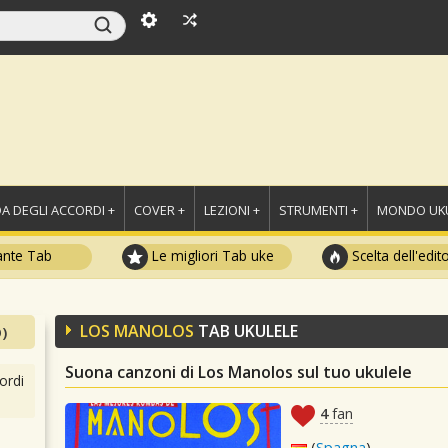
A DEGLI ACCORDI +
COVER +
LEZIONI +
STRUMENTI +
MONDO UKU
ante Tab
Le migliori Tab uke
Scelta dell'edit
LOS MANOLOS
TAB UKULELE
)
Suona canzoni di Los Manolos sul tuo ukulele
ordi
4
fan
(
Spagna
)