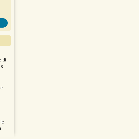
e di
 e
 e
le
a