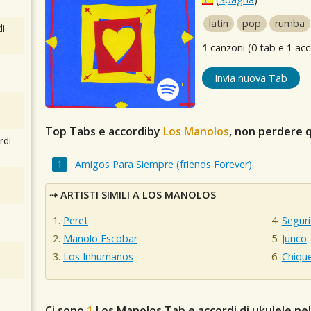
latin
pop
rumba
i
1
canzoni (0 tab e 1 acc
Invia nuova Tab
Top Tabs e accordiby
Los Manolos
, non perdere 
rdi
Amigos Para Siempre (friends Forever)
ARTISTI SIMILI A LOS MANOLOS
Peret
Seguri
Manolo Escobar
Junco
Los Inhumanos
Chiqu
Ci sono
1
Los Manolos
Tab e accordi di ukulele ne