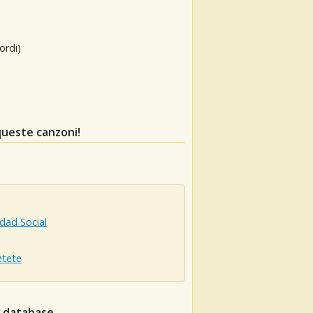
ordi)
queste canzoni!
dad Social
etete
l database