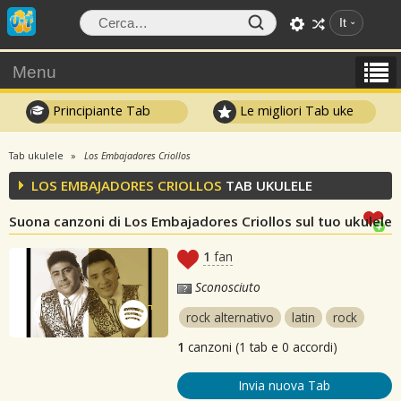
It
Menu
Principiante Tab
Le migliori Tab uke
Tab ukulele
Los Embajadores Criollos
LOS EMBAJADORES CRIOLLOS
TAB UKULELE
Suona canzoni di Los Embajadores Criollos sul tuo ukulele
1
fan
Sconosciuto
rock alternativo
latin
rock
1
canzoni (1 tab e 0 accordi)
Invia nuova Tab