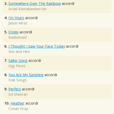
3.
Somewhere Over The Rainbow
accordi
Israel Kamakawiwo'ole
4.
I'm Yours
accordi
Jason Mraz
5.
Creep
accordi
Radiohead
6.
I Thought I Saw Your Face Today
accordi
She and Him
7.
Sailor Song
accordi
Gigi Perez
8.
You Are My Sunshine
accordi
Folk Songs
9.
Perfect
accordi
Ed Sheeran
10.
Heather
accordi
Conan Gray