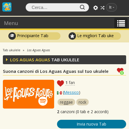
It
Menu
Principiante Tab
Le migliori Tab uke
Tab ukulele
Los Aguas Aguas
LOS AGUAS AGUAS
TAB UKULELE
Suona canzoni di Los Aguas Aguas sul tuo ukulele
1
fan
(
Messico
)
reggae
rock
2
canzoni (0 tab e 2 accordi)
Invia nuova Tab