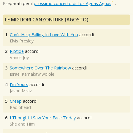
Preparati per il
prossimo concerto di Los Aguas Aguas
.
LE MIGLIORI CANZONI UKE (AGOSTO)
1.
Can't Help Falling In Love With You
accordi
Elvis Presley
2.
Riptide
accordi
Vance Joy
3.
Somewhere Over The Rainbow
accordi
Israel Kamakawiwo'ole
4.
I'm Yours
accordi
Jason Mraz
5.
Creep
accordi
Radiohead
6.
I Thought I Saw Your Face Today
accordi
She and Him