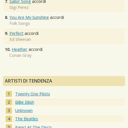
7.
Sailor Song
accordi
Gigi Perez
8.
You Are My Sunshine
accordi
Folk Songs
9.
Perfect
accordi
Ed Sheeran
10.
Heather
accordi
Conan Gray
ARTISTI DI TENDENZA
Twenty One Pilots
Billie Eilish
Unknown
The Beatles
Panic! At The Disco