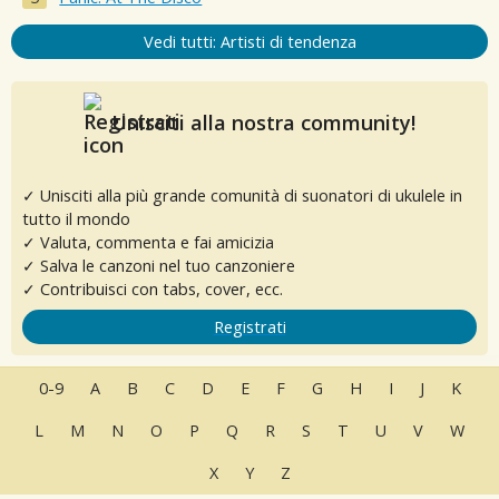
Vedi tutti: Artisti di tendenza
Unisciti alla nostra community!
✓ Unisciti alla più grande comunità di suonatori di ukulele in
tutto il mondo
✓ Valuta, commenta e fai amicizia
✓ Salva le canzoni nel tuo canzoniere
✓ Contribuisci con tabs, cover, ecc.
Registrati
0-9
A
B
C
D
E
F
G
H
I
J
K
L
M
N
O
P
Q
R
S
T
U
V
W
X
Y
Z