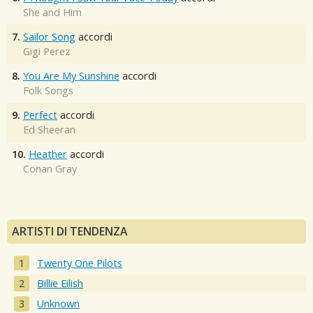
She and Him
7.
Sailor Song
accordi
Gigi Perez
8.
You Are My Sunshine
accordi
Folk Songs
9.
Perfect
accordi
Ed Sheeran
10.
Heather
accordi
Conan Gray
ARTISTI DI TENDENZA
Twenty One Pilots
Billie Eilish
Unknown