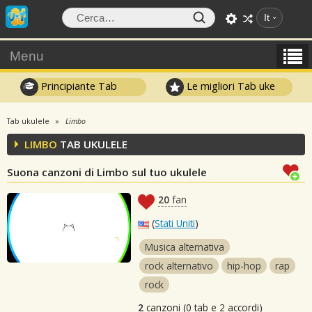
It
Menu
Principiante Tab
Le migliori Tab uke
Tab ukulele
Limbo
LIMBO
TAB UKULELE
Suona canzoni di Limbo sul tuo ukulele
20
fan
(
Stati Uniti
)
Musica alternativa
rock alternativo
hip-hop
rap
rock
2
canzoni (0 tab e 2 accordi)