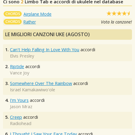
Ci sono
2
Limbo
Tab e accordi di ukulele nel database
CHORDS
Airplane Mode
CHORDS
Rather
Vota la canzone!
LE MIGLIORI CANZONI UKE (AGOSTO)
1.
Can't Help Falling In Love With You
accordi
Elvis Presley
2.
Riptide
accordi
Vance Joy
3.
Somewhere Over The Rainbow
accordi
Israel Kamakawiwo'ole
4.
I'm Yours
accordi
Jason Mraz
5.
Creep
accordi
Radiohead
6.
I Thought I Saw Your Face Today
accordi