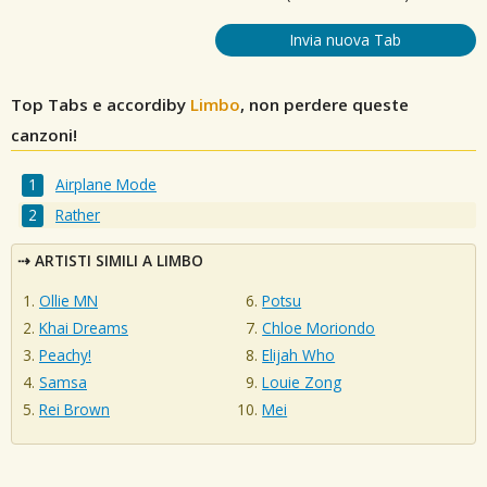
Invia nuova Tab
Top Tabs e accordiby
Limbo
, non perdere queste
canzoni!
Airplane Mode
Rather
ARTISTI SIMILI A LIMBO
Ollie MN
Potsu
Khai Dreams
Chloe Moriondo
Peachy!
Elijah Who
Samsa
Louie Zong
Rei Brown
Mei