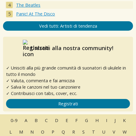
The Beatles
Panic! At The Disco
Vedi tutti: Artisti di tendenza
Unisciti alla nostra community!
✓ Unisciti alla più grande comunità di suonatori di ukulele in
tutto il mondo
✓ Valuta, commenta e fai amicizia
✓ Salva le canzoni nel tuo canzoniere
✓ Contribuisci con tabs, cover, ecc.
Registrati
0-9
A
B
C
D
E
F
G
H
I
J
K
L
M
N
O
P
Q
R
S
T
U
V
W