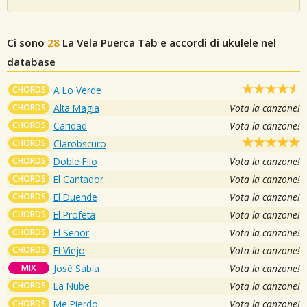
Ci sono
28
La Vela Puerca
Tab e accordi di ukulele nel
database
CHORDS
A Lo Verde
CHORDS
Alta Magia
Vota la canzone!
CHORDS
Caridad
Vota la canzone!
CHORDS
Clarobscuro
CHORDS
Doble Filo
Vota la canzone!
CHORDS
El Cantador
Vota la canzone!
CHORDS
El Duende
Vota la canzone!
CHORDS
El Profeta
Vota la canzone!
CHORDS
El Señor
Vota la canzone!
CHORDS
El Viejo
Vota la canzone!
MIX
José Sabía
Vota la canzone!
CHORDS
La Nube
Vota la canzone!
CHORDS
Me Pierdo
Vota la canzone!