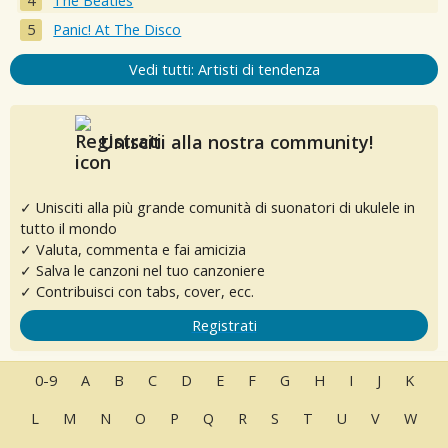
The Beatles
Panic! At The Disco
Vedi tutti: Artisti di tendenza
Unisciti alla nostra community!
✓ Unisciti alla più grande comunità di suonatori di ukulele in
tutto il mondo
✓ Valuta, commenta e fai amicizia
✓ Salva le canzoni nel tuo canzoniere
✓ Contribuisci con tabs, cover, ecc.
Registrati
0-9
A
B
C
D
E
F
G
H
I
J
K
L
M
N
O
P
Q
R
S
T
U
V
W