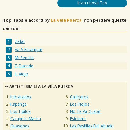
Invia nuova Tab
Top Tabs e accordiby
La Vela Puerca
, non perdere queste
canzoni!
Zafar
Va A Escampar
Mi Semilla
El Duende
El Viejo
ARTISTI SIMILI A LA VELA PUERCA
Intoxicados
Callejeros
Kapanga
Los Piojos
Los Tipitos
No Te Va Gustar
Catupecu Machu
Estelares
Guasones
Las Pastillas Del Abuelo