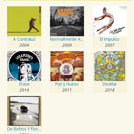
A Contraluz
Normalmente Anormal
El Impulso
2004
2009
2007
Érase
Piel y Hueso
Destilar
2014
2011
2018
De Bichos Y Flores