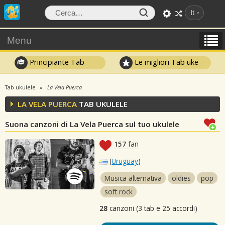
It
Menu
Principiante Tab
Le migliori Tab uke
Tab ukulele
La Vela Puerca
LA VELA PUERCA
TAB UKULELE
Suona canzoni di La Vela Puerca sul tuo ukulele
157
fan
(
Uruguay
)
Musica alternativa
oldies
pop
soft rock
28
canzoni (3 tab e 25 accordi)