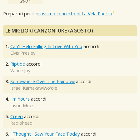
2001
Preparati per il
prossimo concerto di La Vela Puerca
.
LE MIGLIORI CANZONI UKE (AGOSTO)
1.
Can't Help Falling In Love With You
accordi
Elvis Presley
2.
Riptide
accordi
Vance Joy
3.
Somewhere Over The Rainbow
accordi
Israel Kamakawiwo'ole
4.
I'm Yours
accordi
Jason Mraz
5.
Creep
accordi
Radiohead
6.
I Thought I Saw Your Face Today
accordi