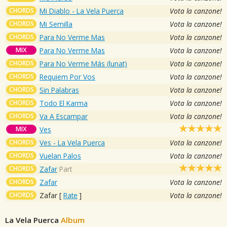
CHORDS
Mi Diablo - La Vela Puerca
Vota la canzone!
CHORDS
Mi Semilla
Vota la canzone!
CHORDS
Para No Verme Mas
Vota la canzone!
MIX
Para No Verme Mas
Vota la canzone!
CHORDS
Para No Verme Más (lunat)
Vota la canzone!
CHORDS
Requiem Por Vos
Vota la canzone!
CHORDS
Sin Palabras
Vota la canzone!
CHORDS
Todo El Karma
Vota la canzone!
CHORDS
Va A Escampar
Vota la canzone!
MIX
Ves
CHORDS
Ves - La Vela Puerca
Vota la canzone!
CHORDS
Vuelan Palos
Vota la canzone!
CHORDS
Zafar
Part
CHORDS
Zafar
Vota la canzone!
CHORDS
Zafar
[
Rate
]
Vota la canzone!
La Vela Puerca
Album