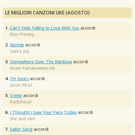
LE MIGLIORI CANZONI UKE (AGOSTO)
1.
Can't Help Falling In Love With You
accordi
Elvis Presley
2.
Riptide
accordi
Vance Joy
3.
Somewhere Over The Rainbow
accordi
Israel Kamakawiwo'ole
4.
I'm Yours
accordi
Jason Mraz
5.
Creep
accordi
Radiohead
6.
I Thought I Saw Your Face Today
accordi
She and Him
7.
Sailor Song
accordi