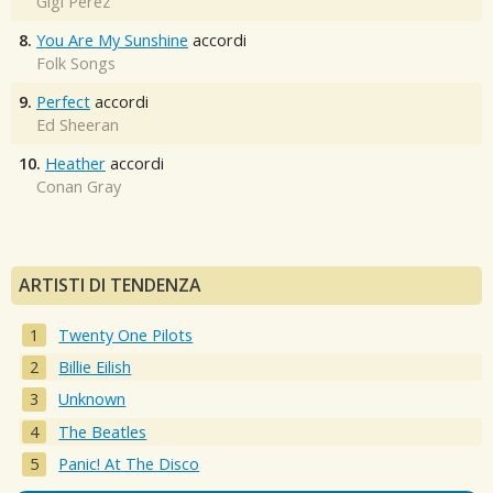
Gigi Perez
8.
You Are My Sunshine
accordi
Folk Songs
9.
Perfect
accordi
Ed Sheeran
10.
Heather
accordi
Conan Gray
ARTISTI DI TENDENZA
Twenty One Pilots
Billie Eilish
Unknown
The Beatles
Panic! At The Disco