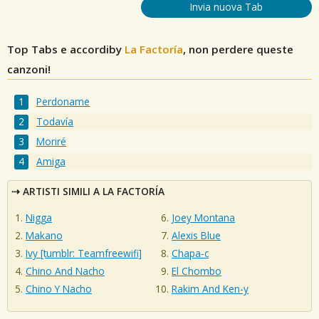
Invia nuova Tab
Top Tabs e accordiby
La Factoría
, non perdere queste
canzoni!
Perdoname
Todavía
Moriré
Amiga
ARTISTI SIMILI A LA FACTORÍA
Nigga
Joey Montana
Makano
Alexis Blue
Ivy [tumblr: Teamfreewifi]
Chapa-c
Chino And Nacho
El Chombo
Chino Y Nacho
Rakim And Ken-y