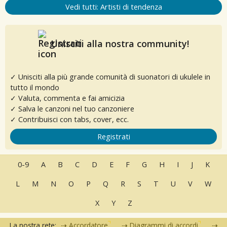
Vedi tutti: Artisti di tendenza
Unisciti alla nostra community!
✓ Unisciti alla più grande comunità di suonatori di ukulele in
tutto il mondo
✓ Valuta, commenta e fai amicizia
✓ Salva le canzoni nel tuo canzoniere
✓ Contribuisci con tabs, cover, ecc.
Registrati
0-9
A
B
C
D
E
F
G
H
I
J
K
L
M
N
O
P
Q
R
S
T
U
V
W
X
Y
Z
La nostra rete:
Accordatore
Diagrammi di accordi