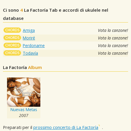
Ci sono
4
La Factoría
Tab e accordi di ukulele nel
database
CHORDS
Amiga
Vota la canzone!
CHORDS
Moriré
Vota la canzone!
CHORDS
Perdoname
Vota la canzone!
CHORDS
Todavía
Vota la canzone!
La Factoría
Album
Nuevas Metas
2007
Preparati per il
prossimo concerto di La Factoría
.