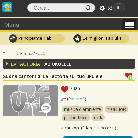
It
Menu
Principiante Tab
Le migliori Tab uke
Tab ukulele
La Factoría
LA FACTORÍA
TAB UKULELE
Suona canzoni di La Factoría sul tuo ukulele
7
fan
(
Panamá
)
musica d'ambiente
freak folk
psichedelico
rock
4
canzoni (0 tab e 4 accordi)