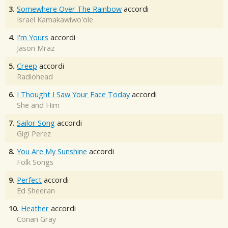
3.
Somewhere Over The Rainbow
accordi
Israel Kamakawiwo'ole
4.
I'm Yours
accordi
Jason Mraz
5.
Creep
accordi
Radiohead
6.
I Thought I Saw Your Face Today
accordi
She and Him
7.
Sailor Song
accordi
Gigi Perez
8.
You Are My Sunshine
accordi
Folk Songs
9.
Perfect
accordi
Ed Sheeran
10.
Heather
accordi
Conan Gray