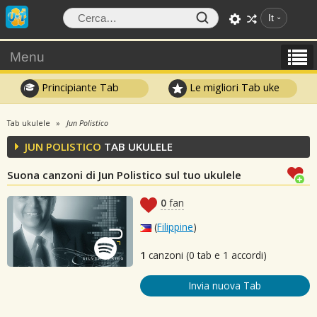
It
Menu
Principiante Tab
Le migliori Tab uke
Tab ukulele
Jun Polistico
JUN POLISTICO
TAB UKULELE
Suona canzoni di Jun Polistico sul tuo ukulele
0
fan
(
Filippine
)
1
canzoni (0 tab e 1 accordi)
Invia nuova Tab