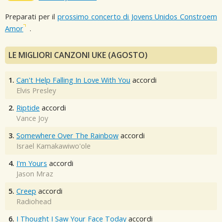
Preparati per il
prossimo concerto di Jovens Unidos Constroem
Amor
.
LE MIGLIORI CANZONI UKE (AGOSTO)
1.
Can't Help Falling In Love With You
accordi
Elvis Presley
2.
Riptide
accordi
Vance Joy
3.
Somewhere Over The Rainbow
accordi
Israel Kamakawiwo'ole
4.
I'm Yours
accordi
Jason Mraz
5.
Creep
accordi
Radiohead
6.
I Thought I Saw Your Face Today
accordi