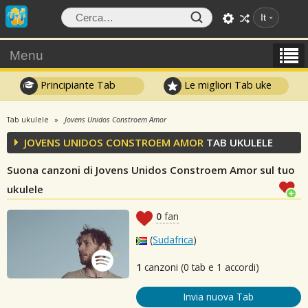
It
Menu
Principiante Tab
Le migliori Tab uke
Tab ukulele
Jovens Unidos Constroem Amor
JOVENS UNIDOS CONSTROEM AMOR
TAB UKULELE
Suona canzoni di Jovens Unidos Constroem Amor sul tuo
ukulele
0
fan
(
Sudafrica
)
1
canzoni (0 tab e 1 accordi)
Invia nuova Tab