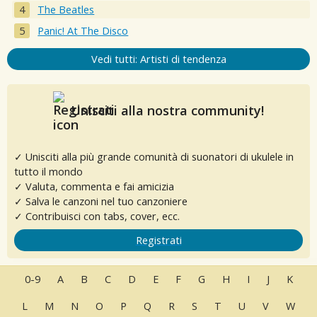
The Beatles
Panic! At The Disco
Vedi tutti: Artisti di tendenza
Unisciti alla nostra community!
✓ Unisciti alla più grande comunità di suonatori di ukulele in
tutto il mondo
✓ Valuta, commenta e fai amicizia
✓ Salva le canzoni nel tuo canzoniere
✓ Contribuisci con tabs, cover, ecc.
Registrati
0-9
A
B
C
D
E
F
G
H
I
J
K
L
M
N
O
P
Q
R
S
T
U
V
W