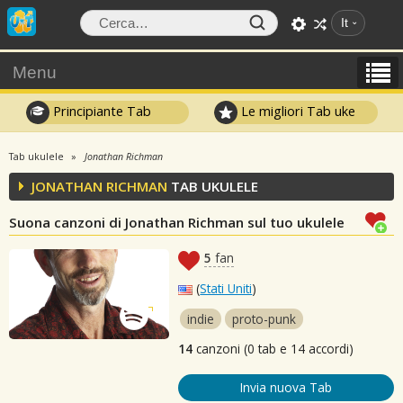
It
Menu
Principiante Tab
Le migliori Tab uke
Tab ukulele
Jonathan Richman
JONATHAN RICHMAN
TAB UKULELE
Suona canzoni di Jonathan Richman sul tuo ukulele
5
fan
(
Stati Uniti
)
indie
proto-punk
14
canzoni (0 tab e 14 accordi)
Invia nuova Tab