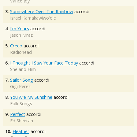
Vance Joy
3.
Somewhere Over The Rainbow
accordi
Israel Kamakawiwo'ole
4.
I'm Yours
accordi
Jason Mraz
5.
Creep
accordi
Radiohead
6.
I Thought I Saw Your Face Today
accordi
She and Him
7.
Sailor Song
accordi
Gigi Perez
8.
You Are My Sunshine
accordi
Folk Songs
9.
Perfect
accordi
Ed Sheeran
10.
Heather
accordi