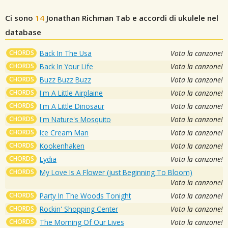
Ci sono
14
Jonathan Richman
Tab e accordi di ukulele nel
database
CHORDS
Back In The Usa
Vota la canzone!
CHORDS
Back In Your Life
Vota la canzone!
CHORDS
Buzz Buzz Buzz
Vota la canzone!
CHORDS
I'm A Little Airplaine
Vota la canzone!
CHORDS
I'm A Little Dinosaur
Vota la canzone!
CHORDS
I'm Nature's Mosquito
Vota la canzone!
CHORDS
Ice Cream Man
Vota la canzone!
CHORDS
Kookenhaken
Vota la canzone!
CHORDS
Lydia
Vota la canzone!
CHORDS
My Love Is A Flower (just Beginning To Bloom)
Vota la canzone!
CHORDS
Party In The Woods Tonight
Vota la canzone!
CHORDS
Rockin' Shopping Center
Vota la canzone!
CHORDS
The Morning Of Our Lives
Vota la canzone!