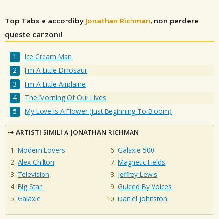
Top Tabs e accordiby
Jonathan Richman
, non perdere
queste canzoni!
Ice Cream Man
I'm A Little Dinosaur
I'm A Little Airplaine
The Morning Of Our Lives
My Love Is A Flower (just Beginning To Bloom)
ARTISTI SIMILI A JONATHAN RICHMAN
Modern Lovers
Galaxie 500
Alex Chilton
Magnetic Fields
Television
Jeffrey Lewis
Big Star
Guided By Voices
Galaxie
Daniel Johnston