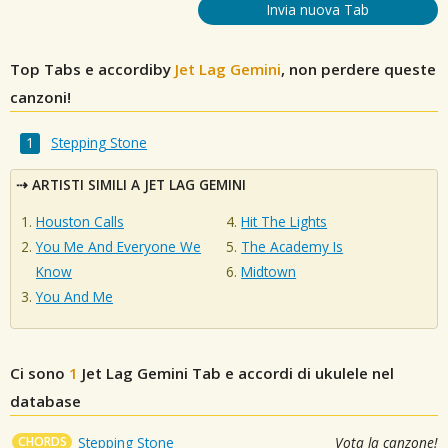
Invia nuova Tab
Top Tabs e accordiby
Jet Lag Gemini
, non perdere queste
canzoni!
Stepping Stone
ARTISTI SIMILI A JET LAG GEMINI
Houston Calls
Hit The Lights
You Me And Everyone We
The Academy Is
Know
Midtown
You And Me
Ci sono
1
Jet Lag Gemini
Tab e accordi di ukulele nel
database
CHORDS
Stepping Stone
Vota la canzone!