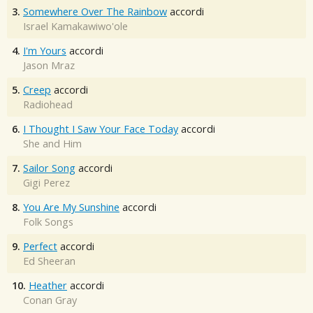
3.
Somewhere Over The Rainbow
accordi
Israel Kamakawiwo'ole
4.
I'm Yours
accordi
Jason Mraz
5.
Creep
accordi
Radiohead
6.
I Thought I Saw Your Face Today
accordi
She and Him
7.
Sailor Song
accordi
Gigi Perez
8.
You Are My Sunshine
accordi
Folk Songs
9.
Perfect
accordi
Ed Sheeran
10.
Heather
accordi
Conan Gray