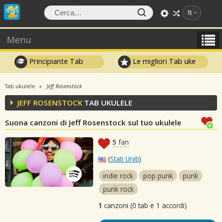
It
Menu
Principiante Tab
Le migliori Tab uke
Tab ukulele
Jeff Rosenstock
JEFF ROSENSTOCK
TAB UKULELE
Suona canzoni di Jeff Rosenstock sul tuo ukulele
5
fan
(
Stati Uniti
)
indie rock
pop punk
punk
punk rock
1
canzoni (0 tab e 1 accordi)