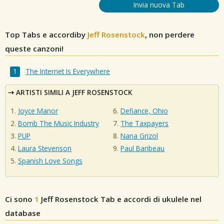
Invia nuova Tab
Top Tabs e accordiby
Jeff Rosenstock
, non perdere
queste canzoni!
The Internet Is Everywhere
ARTISTI SIMILI A JEFF ROSENSTOCK
Joyce Manor
Defiance, Ohio
Bomb The Music Industry
The Taxpayers
PUP
Nana Grizol
Laura Stevenson
Paul Baribeau
Spanish Love Songs
Ci sono
1
Jeff Rosenstock
Tab e accordi di ukulele nel
database