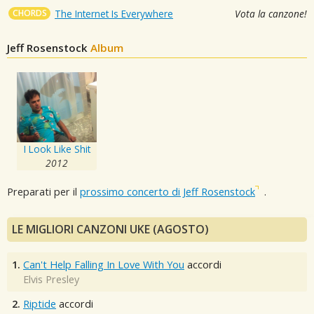
CHORDS
The Internet Is Everywhere
Vota la canzone!
Jeff Rosenstock
Album
I Look Like Shit
2012
Preparati per il
prossimo concerto di Jeff Rosenstock
.
LE MIGLIORI CANZONI UKE (AGOSTO)
1.
Can't Help Falling In Love With You
accordi
Elvis Presley
2.
Riptide
accordi