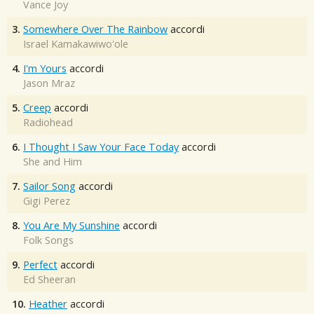
Vance Joy
3.
Somewhere Over The Rainbow
accordi
Israel Kamakawiwo'ole
4.
I'm Yours
accordi
Jason Mraz
5.
Creep
accordi
Radiohead
6.
I Thought I Saw Your Face Today
accordi
She and Him
7.
Sailor Song
accordi
Gigi Perez
8.
You Are My Sunshine
accordi
Folk Songs
9.
Perfect
accordi
Ed Sheeran
10.
Heather
accordi