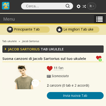
It
Menu
Principiante Tab
Le migliori Tab uke
Tab ukulele
Jacob Sartorius
JACOB SARTORIUS
TAB UKULELE
Suona canzoni di Jacob Sartorius sul tuo ukulele
11
fan
Sconosciuto
2
canzoni (0 tab e 2 accordi)
Invia nuova Tab