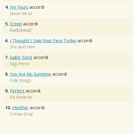
4.
I'm Yours
accordi
Jason Mraz
5.
Creep
accordi
Radiohead
6.
I Thought I Saw Your Face Today
accordi
She and Him
7.
Sailor Song
accordi
Gigi Perez
8.
You Are My Sunshine
accordi
Folk Songs
9.
Perfect
accordi
Ed Sheeran
10.
Heather
accordi
Conan Gray