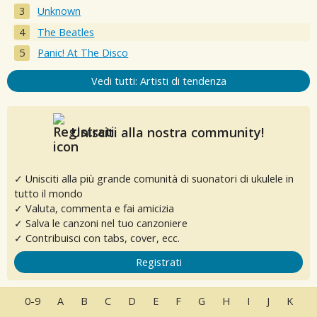
Unknown
The Beatles
Panic! At The Disco
Vedi tutti: Artisti di tendenza
Unisciti alla nostra community!
✓ Unisciti alla più grande comunità di suonatori di ukulele in
tutto il mondo
✓ Valuta, commenta e fai amicizia
✓ Salva le canzoni nel tuo canzoniere
✓ Contribuisci con tabs, cover, ecc.
Registrati
0-9
A
B
C
D
E
F
G
H
I
J
K