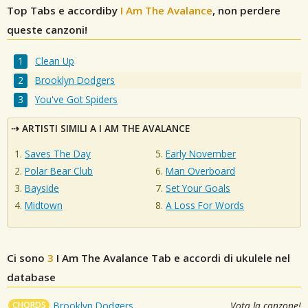
Top Tabs e accordiby
I Am The Avalance
, non perdere
queste canzoni!
Clean Up
Brooklyn Dodgers
You've Got Spiders
ARTISTI SIMILI A I AM THE AVALANCE
Saves The Day
Early November
Polar Bear Club
Man Overboard
Bayside
Set Your Goals
Midtown
A Loss For Words
Ci sono
3
I Am The Avalance
Tab e accordi di ukulele nel
database
CHORDS
Brooklyn Dodgers
Vota la canzone!