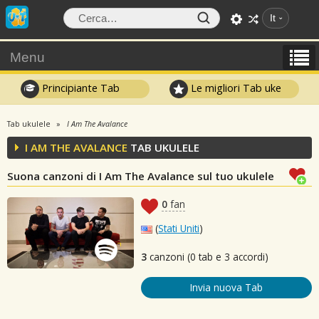
It
Menu
Principiante Tab
Le migliori Tab uke
Tab ukulele
I Am The Avalance
I AM THE AVALANCE
TAB UKULELE
Suona canzoni di I Am The Avalance sul tuo ukulele
0
fan
(
Stati Uniti
)
3
canzoni (0 tab e 3 accordi)
Invia nuova Tab