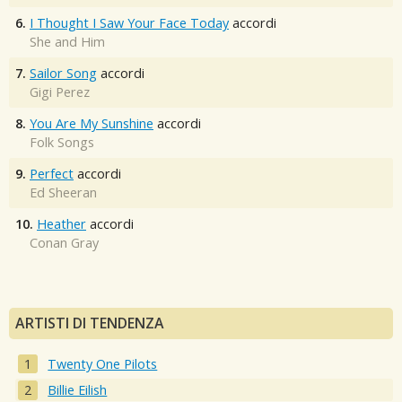
6.
I Thought I Saw Your Face Today
accordi
She and Him
7.
Sailor Song
accordi
Gigi Perez
8.
You Are My Sunshine
accordi
Folk Songs
9.
Perfect
accordi
Ed Sheeran
10.
Heather
accordi
Conan Gray
ARTISTI DI TENDENZA
Twenty One Pilots
Billie Eilish