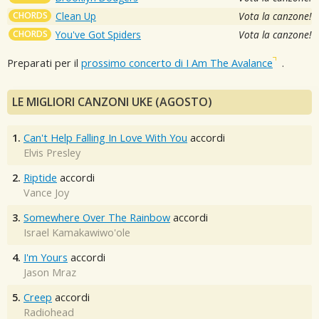
CHORDS
Clean Up
Vota la canzone!
CHORDS
You've Got Spiders
Vota la canzone!
Preparati per il
prossimo concerto di I Am The Avalance
.
LE MIGLIORI CANZONI UKE (AGOSTO)
1.
Can't Help Falling In Love With You
accordi
Elvis Presley
2.
Riptide
accordi
Vance Joy
3.
Somewhere Over The Rainbow
accordi
Israel Kamakawiwo'ole
4.
I'm Yours
accordi
Jason Mraz
5.
Creep
accordi
Radiohead