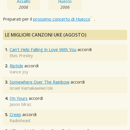
Assalto
Huecco
2008
2006
Preparati per il
prossimo concerto di Huecco
.
LE MIGLIORI CANZONI UKE (AGOSTO)
1.
Can't Help Falling In Love With You
accordi
Elvis Presley
2.
Riptide
accordi
Vance Joy
3.
Somewhere Over The Rainbow
accordi
Israel Kamakawiwo'ole
4.
I'm Yours
accordi
Jason Mraz
5.
Creep
accordi
Radiohead