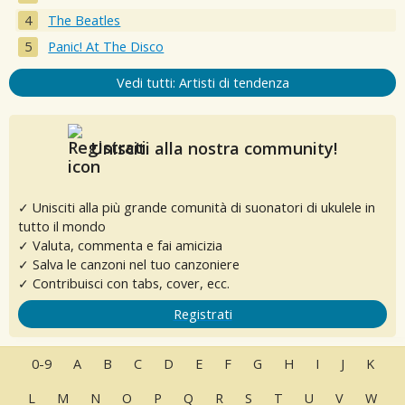
The Beatles
Panic! At The Disco
Vedi tutti: Artisti di tendenza
Unisciti alla nostra community!
✓ Unisciti alla più grande comunità di suonatori di ukulele in
tutto il mondo
✓ Valuta, commenta e fai amicizia
✓ Salva le canzoni nel tuo canzoniere
✓ Contribuisci con tabs, cover, ecc.
Registrati
0-9
A
B
C
D
E
F
G
H
I
J
K
L
M
N
O
P
Q
R
S
T
U
V
W