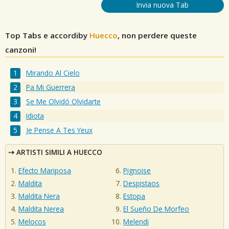
Invia nuova Tab
Top Tabs e accordiby
Huecco
, non perdere queste
canzoni!
Mirando Al Cielo
Pa Mi Guerrera
Se Me Olvidó Olvidarte
Idiota
Je Pense A Tes Yeux
ARTISTI SIMILI A HUECCO
Efecto Mariposa
Pignoise
Maldita
Despistaos
Maldita Nera
Estopa
Maldita Nerea
El Sueño De Morfeo
Melocos
Melendi