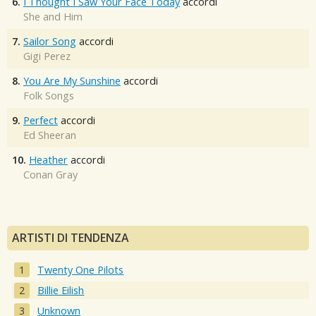
6.
I Thought I Saw Your Face Today
accordi
She and Him
7.
Sailor Song
accordi
Gigi Perez
8.
You Are My Sunshine
accordi
Folk Songs
9.
Perfect
accordi
Ed Sheeran
10.
Heather
accordi
Conan Gray
ARTISTI DI TENDENZA
Twenty One Pilots
Billie Eilish
Unknown