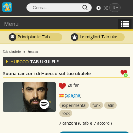
It
Menu
Principiante Tab
Le migliori Tab uke
Tab ukulele
Huecco
HUECCO
TAB UKULELE
Suona canzoni di Huecco sul tuo ukulele
20
fan
(
Spagna
)
experimental
funk
latin
rock
7
canzoni (0 tab e 7 accordi)