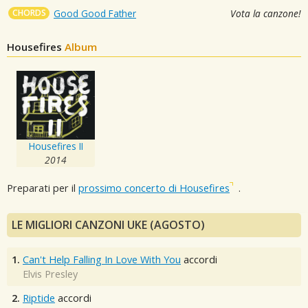
CHORDS
Good Good Father
Vota la canzone!
Housefires
Album
Housefires II
2014
Preparati per il
prossimo concerto di Housefires
.
LE MIGLIORI CANZONI UKE (AGOSTO)
1.
Can't Help Falling In Love With You
accordi
Elvis Presley
2.
Riptide
accordi