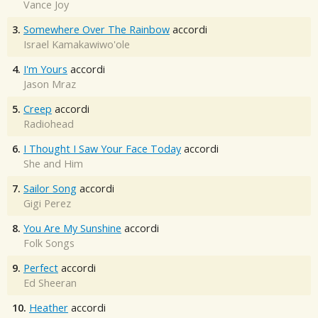
Vance Joy
3.
Somewhere Over The Rainbow
accordi
Israel Kamakawiwo'ole
4.
I'm Yours
accordi
Jason Mraz
5.
Creep
accordi
Radiohead
6.
I Thought I Saw Your Face Today
accordi
She and Him
7.
Sailor Song
accordi
Gigi Perez
8.
You Are My Sunshine
accordi
Folk Songs
9.
Perfect
accordi
Ed Sheeran
10.
Heather
accordi