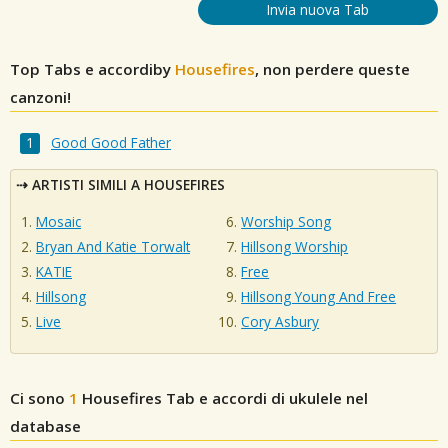
Invia nuova Tab
Top Tabs e accordiby
Housefires
, non perdere queste
canzoni!
Good Good Father
ARTISTI SIMILI A HOUSEFIRES
Mosaic
Worship Song
Bryan And Katie Torwalt
Hillsong Worship
KATIE
Free
Hillsong
Hillsong Young And Free
Live
Cory Asbury
Ci sono
1
Housefires
Tab e accordi di ukulele nel
database