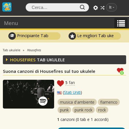
It
Menu
Principiante Tab
Le migliori Tab uke
Tab ukulele
Housefires
HOUSEFIRES
TAB UKULELE
Suona canzoni di Housefires sul tuo ukulele
5
fan
(
Stati Uniti
)
musica d'ambiente
flamenco
punk
punk rock
rock
1
canzoni (0 tab e 1 accordi)