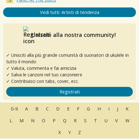
Vedi tutti: Artisti di tendenza
Unisciti alla nostra community!
✓ Unisciti alla più grande comunità di suonatori di ukulele in
tutto il mondo
✓ Valuta, commenta e fai amicizia
✓ Salva le canzoni nel tuo canzoniere
✓ Contribuisci con tabs, cover, ecc.
Registrati
0-9
A
B
C
D
E
F
G
H
I
J
K
L
M
N
O
P
Q
R
S
T
U
V
W
X
Y
Z