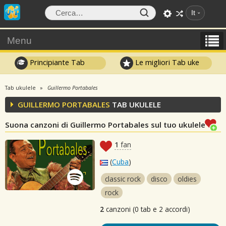
It
Menu
Principiante Tab
Le migliori Tab uke
Tab ukulele
Guillermo Portabales
GUILLERMO PORTABALES
TAB UKULELE
Suona canzoni di Guillermo Portabales sul tuo ukulele
1
fan
(
Cuba
)
classic rock
disco
oldies
rock
2
canzoni (0 tab e 2 accordi)