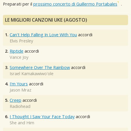
Preparati per il
prossimo concerto di Guillermo Portabales
.
LE MIGLIORI CANZONI UKE (AGOSTO)
1.
Can't Help Falling In Love With You
accordi
Elvis Presley
2.
Riptide
accordi
Vance Joy
3.
Somewhere Over The Rainbow
accordi
Israel Kamakawiwo'ole
4.
I'm Yours
accordi
Jason Mraz
5.
Creep
accordi
Radiohead
6.
I Thought I Saw Your Face Today
accordi
She and Him