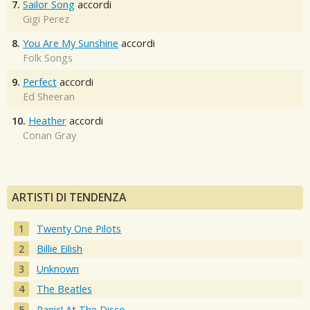
7.
Sailor Song
accordi
Gigi Perez
8.
You Are My Sunshine
accordi
Folk Songs
9.
Perfect
accordi
Ed Sheeran
10.
Heather
accordi
Conan Gray
ARTISTI DI TENDENZA
Twenty One Pilots
Billie Eilish
Unknown
The Beatles
Panic! At The Disco