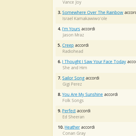
Vance Joy
3.
Somewhere Over The Rainbow
accord
Israel Kamakawiwo'ole
4.
I'm Yours
accordi
Jason Mraz
5.
Creep
accordi
Radiohead
6.
I Thought I Saw Your Face Today
acco
She and Him
7.
Sailor Song
accordi
Gigi Perez
8.
You Are My Sunshine
accordi
Folk Songs
9.
Perfect
accordi
Ed Sheeran
10.
Heather
accordi
Conan Gray