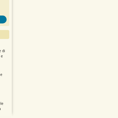
e di
 e
 e
le
a