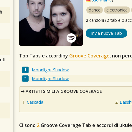
dance
electronica
i
2
canzoni (2 tab e 0 acc
Invia nuova Tab
Top Tabs e accordiby
Groove Coverage
, non per
rdi
Moonlight Shadow
Moonlight Shadow
ARTISTI SIMILI A GROOVE COVERAGE
Cascada
Bassh
Ci sono
2
Groove Coverage
Tab e accordi di ukul