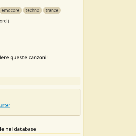
emocore
techno
trance
ordi)
dere queste canzoni!
unter
ele nel database