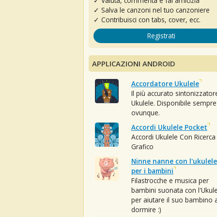
✓ Valuta, commenta e fai amicizia
✓ Salva le canzoni nel tuo canzoniere
✓ Contribuisci con tabs, cover, ecc.
Registrati
APPLICAZIONI ANDROID
Accordatore Ukulele
Il più accurato sintonizzator
Ukulele. Disponibile sempre
ovunque.
Accordi Ukulele Pocket
Accordi Ukulele Con Ricerca
Grafico
Ninne nanne con l'ukulele
per i bambini
Filastrocche e musica per
bambini suonata con l'Ukule
per aiutare il suo bambino 
dormire :)