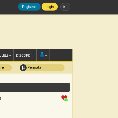
Registrati
Login
It
LELE +
DISCORD
+
ore
Pennata
e