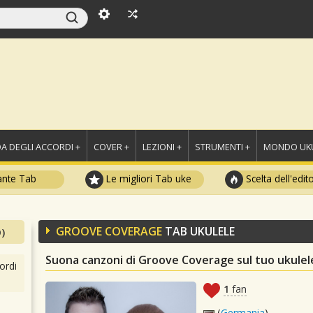
A DEGLI ACCORDI +
COVER +
LEZIONI +
STRUMENTI +
MONDO UKU
ante Tab
Le migliori Tab uke
Scelta dell'edit
GROOVE COVERAGE
TAB UKULELE
)
Suona canzoni di Groove Coverage sul tuo ukulel
ordi
1
fan
(
Germania
)