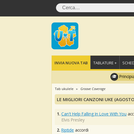
INVIA NUOVA TAB
TABLATURE +
SCHED
Principi
Tab ukulele
Groove Coverage
LE MIGLIORI CANZONI UKE (AGOSTO
1.
Can't Help Falling In Love With You
acc
Elvis Presley
2.
Riptide
accordi