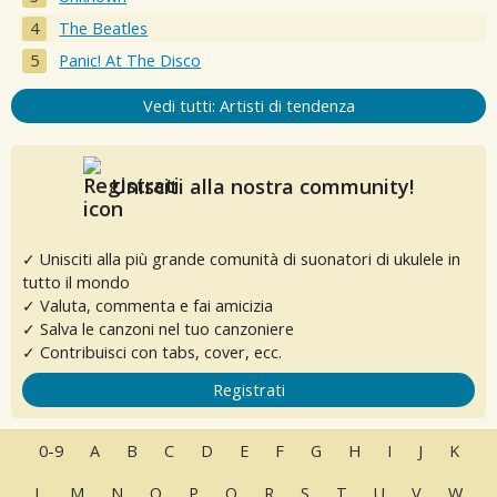
The Beatles
Panic! At The Disco
Vedi tutti: Artisti di tendenza
Unisciti alla nostra community!
✓ Unisciti alla più grande comunità di suonatori di ukulele in
tutto il mondo
✓ Valuta, commenta e fai amicizia
✓ Salva le canzoni nel tuo canzoniere
✓ Contribuisci con tabs, cover, ecc.
Registrati
0-9
A
B
C
D
E
F
G
H
I
J
K
L
M
N
O
P
Q
R
S
T
U
V
W