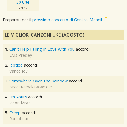
30 Urte
2012
Preparati per il
prossimo concerto di Gontzal Mendibil
.
LE MIGLIORI CANZONI UKE (AGOSTO)
1.
Can't Help Falling In Love With You
accordi
Elvis Presley
2.
Riptide
accordi
Vance Joy
3.
Somewhere Over The Rainbow
accordi
Israel Kamakawiwo'ole
4.
I'm Yours
accordi
Jason Mraz
5.
Creep
accordi
Radiohead