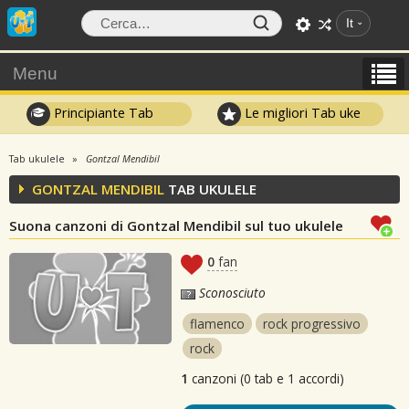
It
Menu
Principiante Tab
Le migliori Tab uke
Tab ukulele
Gontzal Mendibil
GONTZAL MENDIBIL
TAB UKULELE
Suona canzoni di Gontzal Mendibil sul tuo ukulele
0
fan
Sconosciuto
flamenco
rock progressivo
rock
1
canzoni (0 tab e 1 accordi)