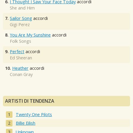
6.
I Thought I Saw Your Face Today
accordi
She and Him
7.
Sailor Song
accordi
Gigi Perez
8.
You Are My Sunshine
accordi
Folk Songs
9.
Perfect
accordi
Ed Sheeran
10.
Heather
accordi
Conan Gray
ARTISTI DI TENDENZA
Twenty One Pilots
Billie Eilish
Unknown