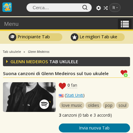
It
Menu
Principiante Tab
Le migliori Tab uke
Tab ukulele
Glenn Medeiros
GLENN MEDEIROS
TAB UKULELE
Suona canzoni di Glenn Medeiros sul tuo ukulele
0
fan
(
Stati Uniti
)
love music
oldies
pop
soul
3
canzoni (0 tab e 3 accordi)
Invia nuova Tab