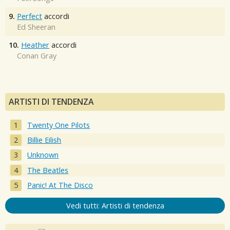
9.
Perfect
accordi
Ed Sheeran
10.
Heather
accordi
Conan Gray
ARTISTI DI TENDENZA
Twenty One Pilots
Billie Eilish
Unknown
The Beatles
Panic! At The Disco
Vedi tutti: Artisti di tendenza