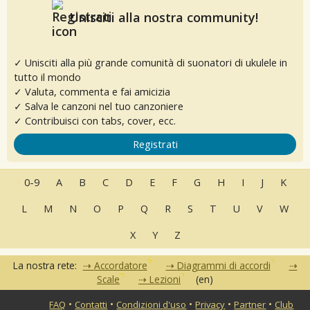
Unisciti alla nostra community!
✓ Unisciti alla più grande comunità di suonatori di ukulele in
tutto il mondo
✓ Valuta, commenta e fai amicizia
✓ Salva le canzoni nel tuo canzoniere
✓ Contribuisci con tabs, cover, ecc.
Registrati
0-9
A
B
C
D
E
F
G
H
I
J
K
L
M
N
O
P
Q
R
S
T
U
V
W
X
Y
Z
La nostra rete:
Accordatore
Diagrammi di accordi
Scale
Lezioni
(en)
•
•
•
•
•
FAQ
Contatti
Condizioni d'uso
Privacy
Partner
Club