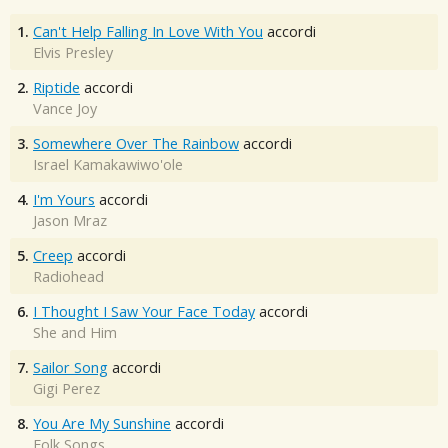
1.
Can't Help Falling In Love With You
accordi
Elvis Presley
2.
Riptide
accordi
Vance Joy
3.
Somewhere Over The Rainbow
accordi
Israel Kamakawiwo'ole
4.
I'm Yours
accordi
Jason Mraz
5.
Creep
accordi
Radiohead
6.
I Thought I Saw Your Face Today
accordi
She and Him
7.
Sailor Song
accordi
Gigi Perez
8.
You Are My Sunshine
accordi
Folk Songs