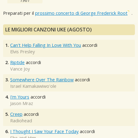
1961
Preparati per il
prossimo concerto di George Frederick Root
.
LE MIGLIORI CANZONI UKE (AGOSTO)
1.
Can't Help Falling In Love With You
accordi
Elvis Presley
2.
Riptide
accordi
Vance Joy
3.
Somewhere Over The Rainbow
accordi
Israel Kamakawiwo'ole
4.
I'm Yours
accordi
Jason Mraz
5.
Creep
accordi
Radiohead
6.
I Thought I Saw Your Face Today
accordi
She and Him