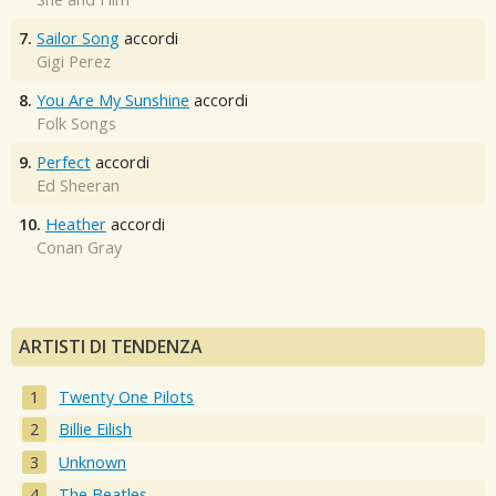
7.
Sailor Song
accordi
Gigi Perez
8.
You Are My Sunshine
accordi
Folk Songs
9.
Perfect
accordi
Ed Sheeran
10.
Heather
accordi
Conan Gray
ARTISTI DI TENDENZA
Twenty One Pilots
Billie Eilish
Unknown
The Beatles