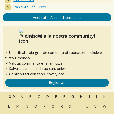
Panic! At The Disco
Vedi tutti: Artisti di tendenza
Unisciti alla nostra community!
✓ Unisciti alla più grande comunità di suonatori di ukulele in
tutto il mondo
✓ Valuta, commenta e fai amicizia
✓ Salva le canzoni nel tuo canzoniere
✓ Contribuisci con tabs, cover, ecc.
Registrati
0-9
A
B
C
D
E
F
G
H
I
J
K
L
M
N
O
P
Q
R
S
T
U
V
W