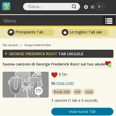
It
Menu
Principiante Tab
Le migliori Tab uke
Tab ukulele
George Frederick Root
GEORGE FREDERICK ROOT
TAB UKULELE
Suona canzoni di George Frederick Root sul tuo ukulele
0
fan
(
Stati Uniti
)
freak folk
rnb
soul
1
canzoni (1 tab e 0 accordi)
Invia nuova Tab