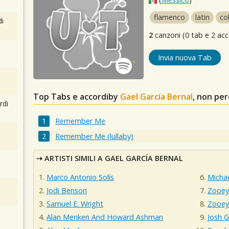
flamenco
latin
co
i
2
canzoni (0 tab e 2 acc
Invia nuova Tab
Top Tabs e accordiby
Gael García Bernal
, non pe
rdi
Remember Me
Remember Me (lullaby)
ARTISTI SIMILI A GAEL GARCÍA BERNAL
Marco Antonio Solís
Michae
Jodi Benson
Zooey
Samuel E. Wright
Zooey
Alan Menken And Howard Ashman
Josh 