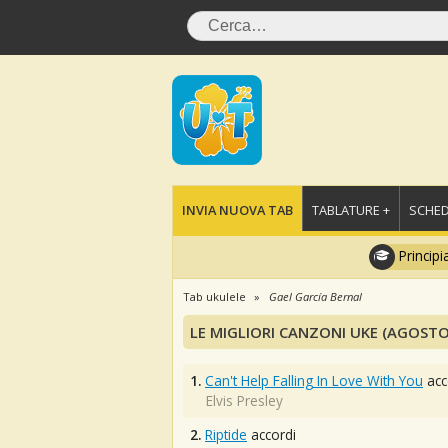
INVIA NUOVA TAB
TABLATURE +
SCHED
Principi
Tab ukulele
Gael García Bernal
LE MIGLIORI CANZONI UKE (AGOSTO
1.
Can't Help Falling In Love With You
acc
Elvis Presley
2.
Riptide
accordi