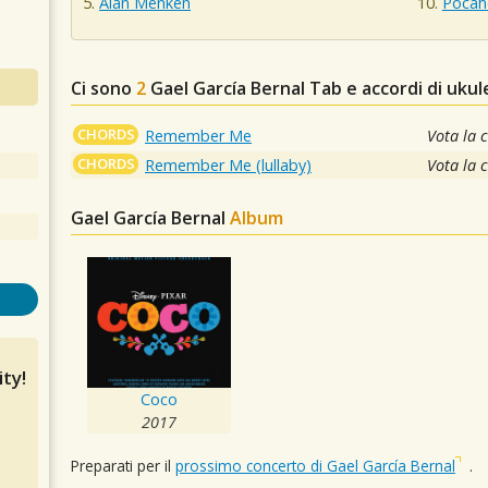
Alan Menken
Pocah
Ci sono
2
Gael García Bernal
Tab e accordi di ukul
CHORDS
Remember Me
Vota la 
CHORDS
Remember Me (lullaby)
Vota la 
Gael García Bernal
Album
ty!
Coco
2017
Preparati per il
prossimo concerto di Gael García Bernal
.