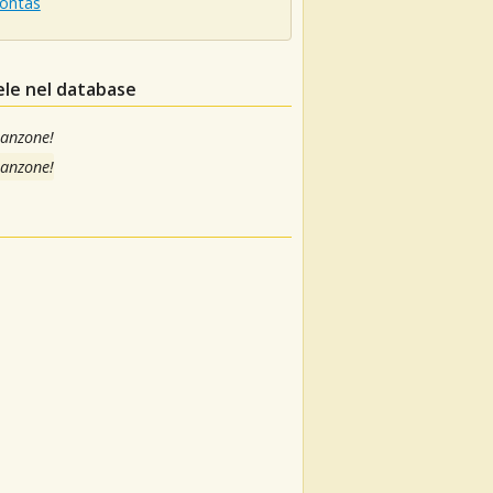
ontas
ele nel database
canzone!
canzone!