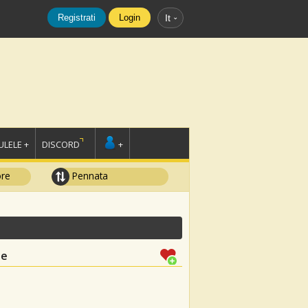
Registrati
Login
It
LELE +
DISCORD
+
ore
Pennata
le