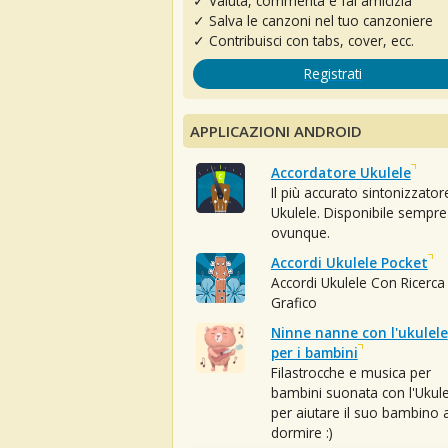
✓ Valuta, commenta e fai amicizia
✓ Salva le canzoni nel tuo canzoniere
✓ Contribuisci con tabs, cover, ecc.
Registrati
APPLICAZIONI ANDROID
Accordatore Ukulele
Il più accurato sintonizzator
Ukulele. Disponibile sempre
ovunque.
Accordi Ukulele Pocket
Accordi Ukulele Con Ricerca
Grafico
Ninne nanne con l'ukulele
per i bambini
Filastrocche e musica per
bambini suonata con l'Ukule
per aiutare il suo bambino 
dormire :)