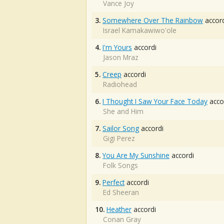
Vance Joy
3.
Somewhere Over The Rainbow
accord
Israel Kamakawiwo'ole
4.
I'm Yours
accordi
Jason Mraz
5.
Creep
accordi
Radiohead
6.
I Thought I Saw Your Face Today
acco
She and Him
7.
Sailor Song
accordi
Gigi Perez
8.
You Are My Sunshine
accordi
Folk Songs
9.
Perfect
accordi
Ed Sheeran
10.
Heather
accordi
Conan Gray