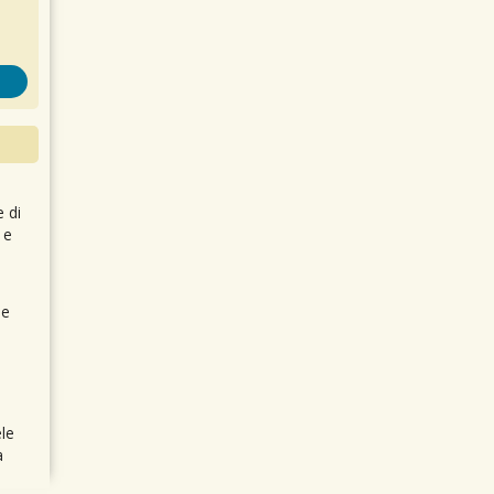
e di
 e
 e
le
a