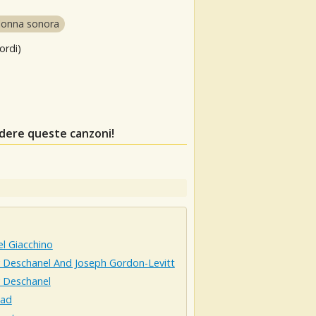
lonna sonora
ordi)
rdere queste canzoni!
l Giacchino
 Deschanel And Joseph Gordon-Levitt
 Deschanel
Gad