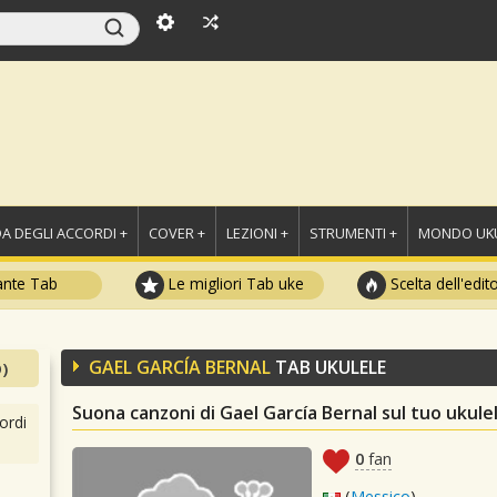
A DEGLI ACCORDI +
COVER +
LEZIONI +
STRUMENTI +
MONDO UKU
ante Tab
Le migliori Tab uke
Scelta dell'edit
GAEL GARCÍA BERNAL
TAB UKULELE
)
Suona canzoni di Gael García Bernal sul tuo ukule
ordi
0
fan
(
Messico
)