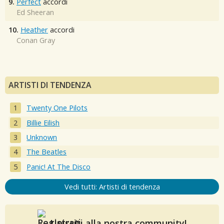
9.
Perfect
accordi
Ed Sheeran
10.
Heather
accordi
Conan Gray
ARTISTI DI TENDENZA
Twenty One Pilots
Billie Eilish
Unknown
The Beatles
Panic! At The Disco
Vedi tutti: Artisti di tendenza
Unisciti alla nostra community!