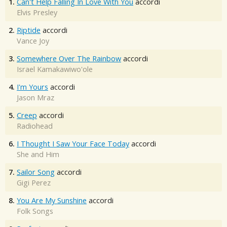
1.
Can't Help Falling In Love With You
accordi
Elvis Presley
2.
Riptide
accordi
Vance Joy
3.
Somewhere Over The Rainbow
accordi
Israel Kamakawiwo'ole
4.
I'm Yours
accordi
Jason Mraz
5.
Creep
accordi
Radiohead
6.
I Thought I Saw Your Face Today
accordi
She and Him
7.
Sailor Song
accordi
Gigi Perez
8.
You Are My Sunshine
accordi
Folk Songs