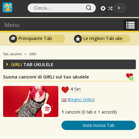
It
Menu
Principiante Tab
Le migliori Tab uke
Tab ukulele
GIRLI
GIRLI
TAB UKULELE
Suona canzoni di GIRLI sul tuo ukulele
4
fan
(
Regno Unito
)
1
canzoni (0 tab e 1 accordi)
Invia nuova Tab