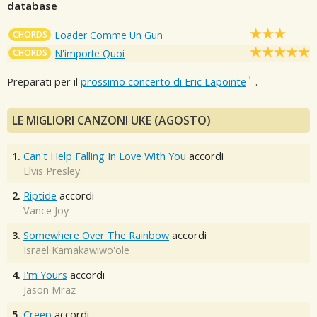
database
CHORDS
Loader Comme Un Gun
CHORDS
N'importe Quoi
Preparati per il
prossimo concerto di Eric Lapointe
.
LE MIGLIORI CANZONI UKE (AGOSTO)
1.
Can't Help Falling In Love With You
accordi
Elvis Presley
2.
Riptide
accordi
Vance Joy
3.
Somewhere Over The Rainbow
accordi
Israel Kamakawiwo'ole
4.
I'm Yours
accordi
Jason Mraz
5.
Creep
accordi