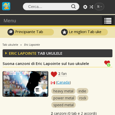
It
Menu
Principiante Tab
Le migliori Tab uke
Tab ukulele
Eric Lapointe
ERIC LAPOINTE
TAB UKULELE
Suona canzoni di Eric Lapointe sul tuo ukulele
2
fan
(
Canada
)
heavy metal
indie
power metal
rock
speed metal
2
canzoni (0 tab e 2 accordi)