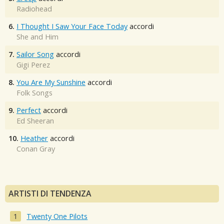
Radiohead
6.
I Thought I Saw Your Face Today
accordi
She and Him
7.
Sailor Song
accordi
Gigi Perez
8.
You Are My Sunshine
accordi
Folk Songs
9.
Perfect
accordi
Ed Sheeran
10.
Heather
accordi
Conan Gray
ARTISTI DI TENDENZA
Twenty One Pilots