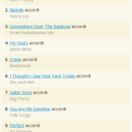
2.
Riptide
accordi
Vance Joy
3.
Somewhere Over The Rainbow
accordi
Israel Kamakawiwo'ole
4.
I'm Yours
accordi
Jason Mraz
5.
Creep
accordi
Radiohead
6.
I Thought I Saw Your Face Today
accordi
She and Him
7.
Sailor Song
accordi
Gigi Perez
8.
You Are My Sunshine
accordi
Folk Songs
9.
Perfect
accordi
Ed Sheeran