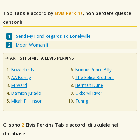
Top Tabs e accordiby
Elvis Perkins
, non perdere queste
canzoni!
Send My Fond Regards To Lonelyville
Moon Woman Ii
ARTISTI SIMILI A ELVIS PERKINS
Bowerbirds
Bonnie Prince Billy
AA Bondy
The Felice Brothers
M Ward
Herman Düne
Damien Jurado
Okkervil River
Micah P. Hinson
Tunng
Ci sono
2
Elvis Perkins
Tab e accordi di ukulele nel
database