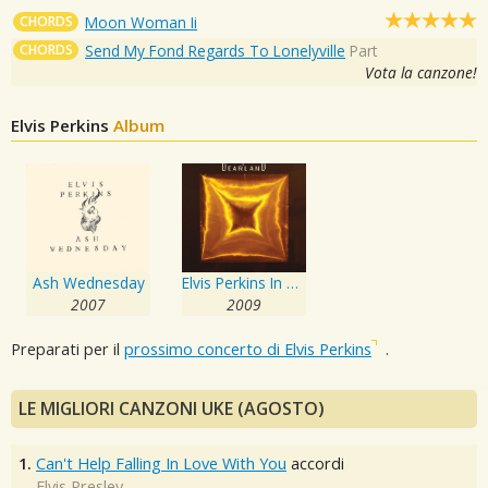
CHORDS
Moon Woman Ii
CHORDS
Send My Fond Regards To Lonelyville
Part
Vota la canzone!
Elvis Perkins
Album
Ash Wednesday
Elvis Perkins In Dearland
2007
2009
Preparati per il
prossimo concerto di Elvis Perkins
.
LE MIGLIORI CANZONI UKE (AGOSTO)
1.
Can't Help Falling In Love With You
accordi
Elvis Presley