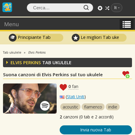
It
Menu
Principiante Tab
Le migliori Tab uke
Tab ukulele
Elvis Perkins
ELVIS PERKINS
TAB UKULELE
Suona canzoni di Elvis Perkins sul tuo ukulele
0
fan
(
Stati Uniti
)
acoustic
flamenco
indie
2
canzoni (0 tab e 2 accordi)
Invia nuova Tab