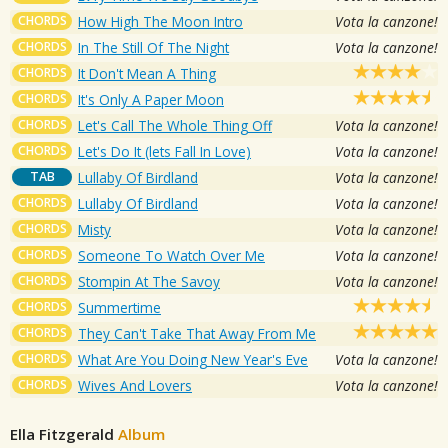
CHORDS
How High The Moon Intro
Vota la canzone!
CHORDS
In The Still Of The Night
Vota la canzone!
CHORDS
It Don't Mean A Thing
CHORDS
It's Only A Paper Moon
CHORDS
Let's Call The Whole Thing Off
Vota la canzone!
CHORDS
Let's Do It (lets Fall In Love)
Vota la canzone!
TAB
Lullaby Of Birdland
Vota la canzone!
CHORDS
Lullaby Of Birdland
Vota la canzone!
CHORDS
Misty
Vota la canzone!
CHORDS
Someone To Watch Over Me
Vota la canzone!
CHORDS
Stompin At The Savoy
Vota la canzone!
CHORDS
Summertime
CHORDS
They Can't Take That Away From Me
CHORDS
What Are You Doing New Year's Eve
Vota la canzone!
CHORDS
Wives And Lovers
Vota la canzone!
Ella Fitzgerald
Album