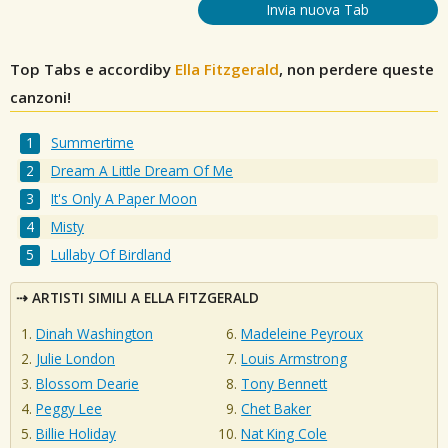
Invia nuova Tab
Top Tabs e accordiby
Ella Fitzgerald
, non perdere queste
canzoni!
Summertime
Dream A Little Dream Of Me
It's Only A Paper Moon
Misty
Lullaby Of Birdland
ARTISTI SIMILI A ELLA FITZGERALD
Dinah Washington
Madeleine Peyroux
Julie London
Louis Armstrong
Blossom Dearie
Tony Bennett
Peggy Lee
Chet Baker
Billie Holiday
Nat King Cole