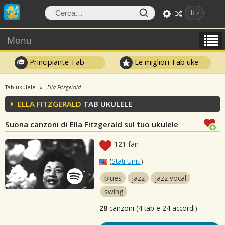
It
Menu
Principiante Tab
Le migliori Tab uke
Tab ukulele
Ella Fitzgerald
ELLA FITZGERALD
TAB UKULELE
Suona canzoni di Ella Fitzgerald sul tuo ukulele
121
fan
(
Stati Uniti
)
blues
jazz
jazz vocal
swing
28
canzoni (4 tab e 24 accordi)