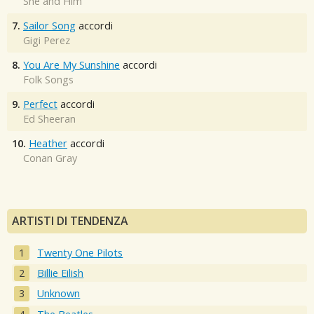
She and Him
7.
Sailor Song
accordi
Gigi Perez
8.
You Are My Sunshine
accordi
Folk Songs
9.
Perfect
accordi
Ed Sheeran
10.
Heather
accordi
Conan Gray
ARTISTI DI TENDENZA
Twenty One Pilots
Billie Eilish
Unknown