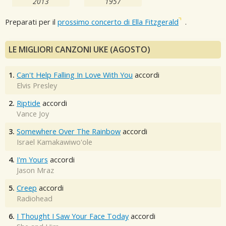
2013
1957
Preparati per il
prossimo concerto di Ella Fitzgerald
.
LE MIGLIORI CANZONI UKE (AGOSTO)
1.
Can't Help Falling In Love With You
accordi
Elvis Presley
2.
Riptide
accordi
Vance Joy
3.
Somewhere Over The Rainbow
accordi
Israel Kamakawiwo'ole
4.
I'm Yours
accordi
Jason Mraz
5.
Creep
accordi
Radiohead
6.
I Thought I Saw Your Face Today
accordi