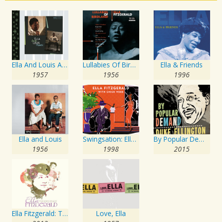
Ella And Louis Again
Lullabies Of Birdland
Ella & Friends
1957
1956
1996
Ella and Louis
Swingsation: Ella Fitzgerald With Chick Webb
By Popular Demand Duke Ellington
1956
1998
2015
Ella Fitzgerald: The Voice Of Jazz
Love, Ella