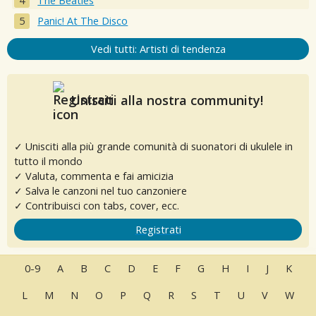
The Beatles
Panic! At The Disco
Vedi tutti: Artisti di tendenza
Unisciti alla nostra community!
✓ Unisciti alla più grande comunità di suonatori di ukulele in
tutto il mondo
✓ Valuta, commenta e fai amicizia
✓ Salva le canzoni nel tuo canzoniere
✓ Contribuisci con tabs, cover, ecc.
Registrati
0-9
A
B
C
D
E
F
G
H
I
J
K
L
M
N
O
P
Q
R
S
T
U
V
W