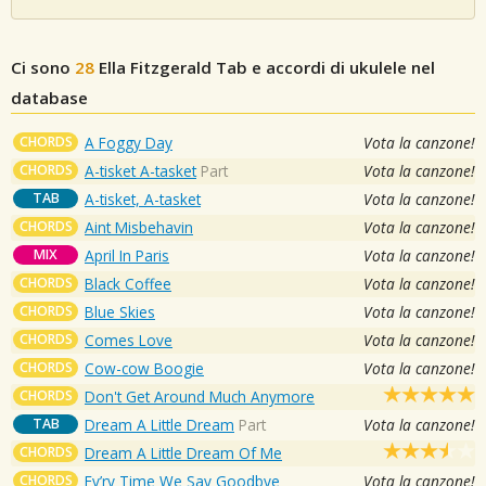
Ci sono
28
Ella Fitzgerald
Tab e accordi di ukulele nel
database
CHORDS
A Foggy Day
Vota la canzone!
CHORDS
A-tisket A-tasket
Part
Vota la canzone!
TAB
A-tisket, A-tasket
Vota la canzone!
CHORDS
Aint Misbehavin
Vota la canzone!
MIX
April In Paris
Vota la canzone!
CHORDS
Black Coffee
Vota la canzone!
CHORDS
Blue Skies
Vota la canzone!
CHORDS
Comes Love
Vota la canzone!
CHORDS
Cow-cow Boogie
Vota la canzone!
CHORDS
Don't Get Around Much Anymore
TAB
Dream A Little Dream
Part
Vota la canzone!
CHORDS
Dream A Little Dream Of Me
CHORDS
Ev’ry Time We Say Goodbye
Vota la canzone!