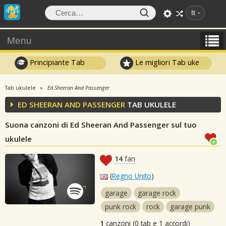
It
Menu
Principiante Tab
Le migliori Tab uke
Tab ukulele
Ed Sheeran And Passenger
ED SHEERAN AND PASSENGER
TAB UKULELE
Suona canzoni di Ed Sheeran And Passenger sul tuo
ukulele
14
fan
(
Regno Unito
)
garage
garage rock
punk rock
rock
garage punk
1
canzoni (0 tab e 1 accordi)