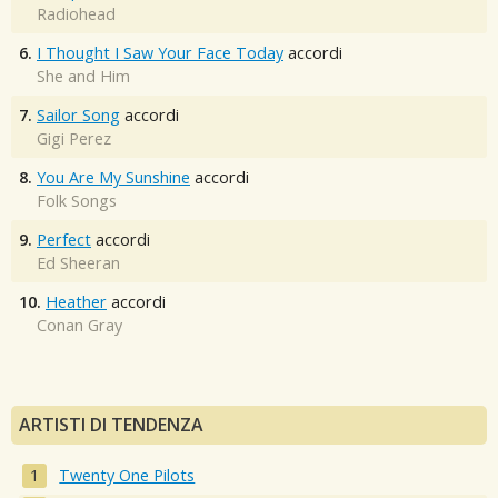
Radiohead
6.
I Thought I Saw Your Face Today
accordi
She and Him
7.
Sailor Song
accordi
Gigi Perez
8.
You Are My Sunshine
accordi
Folk Songs
9.
Perfect
accordi
Ed Sheeran
10.
Heather
accordi
Conan Gray
ARTISTI DI TENDENZA
Twenty One Pilots