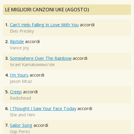
LE MIGLIORI CANZONI UKE (AGOSTO)
1.
Can't Help Falling In Love With You
accordi
Elvis Presley
2.
Riptide
accordi
Vance Joy
3.
Somewhere Over The Rainbow
accordi
Israel Kamakawiwo'ole
4.
I'm Yours
accordi
Jason Mraz
5.
Creep
accordi
Radiohead
6.
I Thought I Saw Your Face Today
accordi
She and Him
7.
Sailor Song
accordi
Gigi Perez