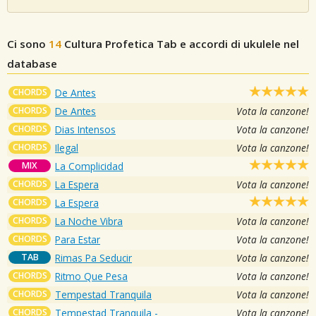
Ci sono
14
Cultura Profetica
Tab e accordi di ukulele nel
database
CHORDS
De Antes
CHORDS
De Antes
Vota la canzone!
CHORDS
Dias Intensos
Vota la canzone!
CHORDS
Ilegal
Vota la canzone!
MIX
La Complicidad
CHORDS
La Espera
Vota la canzone!
CHORDS
La Espera
CHORDS
La Noche Vibra
Vota la canzone!
CHORDS
Para Estar
Vota la canzone!
TAB
Rimas Pa Seducir
Vota la canzone!
CHORDS
Ritmo Que Pesa
Vota la canzone!
CHORDS
Tempestad Tranquila
Vota la canzone!
CHORDS
Tempestad Tranquila -
Vota la canzone!