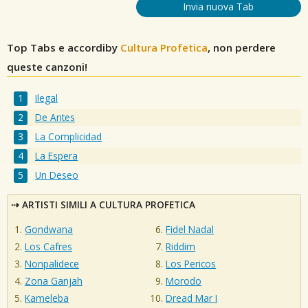
Invia nuova Tab
Top Tabs e accordiby
Cultura Profetica
, non perdere
queste canzoni!
Ilegal
De Antes
La Complicidad
La Espera
Un Deseo
ARTISTI SIMILI A CULTURA PROFETICA
Gondwana
Fidel Nadal
Los Cafres
Riddim
Nonpalidece
Los Pericos
Zona Ganjah
Morodo
Kameleba
Dread Mar I