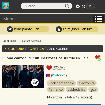
It
Menu
Principiante Tab
Le migliori Tab uke
Tab ukulele
Cultura Profetica
CULTURA PROFETICA
TAB UKULELE
Suona canzoni di Cultura Profetica sul tuo ukulele
125
fan
(
Portorico
)
Rock demenziale
electronica
flamenco
psichedelico
goa
14
canzoni (2 tab e 12 accordi)