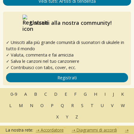
Vedi tutti: Artisti di tendenza
Unisciti alla nostra community!
✓ Unisciti alla più grande comunità di suonatori di ukulele in
tutto il mondo
✓ Valuta, commenta e fai amicizia
✓ Salva le canzoni nel tuo canzoniere
✓ Contribuisci con tabs, cover, ecc.
Registrati
0-9
A
B
C
D
E
F
G
H
I
J
K
L
M
N
O
P
Q
R
S
T
U
V
W
X
Y
Z
La nostra rete:
Accordatore
Diagrammi di accordi