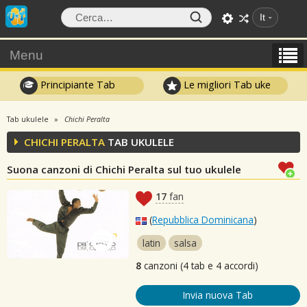
It
Menu
Principiante Tab
Le migliori Tab uke
Tab ukulele
Chichi Peralta
CHICHI PERALTA
TAB UKULELE
Suona canzoni di Chichi Peralta sul tuo ukulele
17
fan
(
Repubblica Dominicana
)
latin
salsa
8
canzoni (4 tab e 4 accordi)
Invia nuova Tab