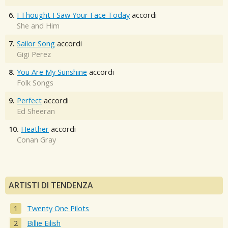
6.
I Thought I Saw Your Face Today
accordi
She and Him
7.
Sailor Song
accordi
Gigi Perez
8.
You Are My Sunshine
accordi
Folk Songs
9.
Perfect
accordi
Ed Sheeran
10.
Heather
accordi
Conan Gray
ARTISTI DI TENDENZA
Twenty One Pilots
Billie Eilish