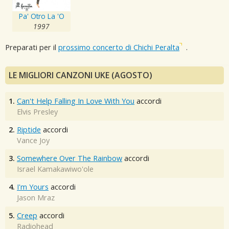
Pa' Otro La 'O
1997
Preparati per il
prossimo concerto di Chichi Peralta
.
LE MIGLIORI CANZONI UKE (AGOSTO)
1.
Can't Help Falling In Love With You
accordi
Elvis Presley
2.
Riptide
accordi
Vance Joy
3.
Somewhere Over The Rainbow
accordi
Israel Kamakawiwo'ole
4.
I'm Yours
accordi
Jason Mraz
5.
Creep
accordi
Radiohead