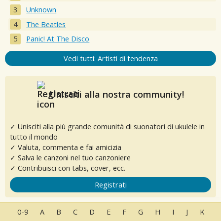
Unknown
The Beatles
Panic! At The Disco
Vedi tutti: Artisti di tendenza
Unisciti alla nostra community!
✓ Unisciti alla più grande comunità di suonatori di ukulele in
tutto il mondo
✓ Valuta, commenta e fai amicizia
✓ Salva le canzoni nel tuo canzoniere
✓ Contribuisci con tabs, cover, ecc.
Registrati
0-9
A
B
C
D
E
F
G
H
I
J
K