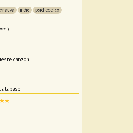
ernativa
indie
psichedelico
ordi)
ueste canzoni!
 database