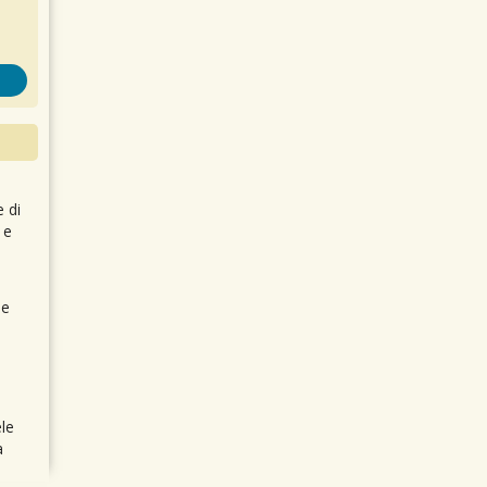
e di
 e
 e
le
a