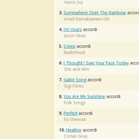
Vance Joy
3.
Somewhere Over The Rainbow
accord
Israel Kamakawiwo'ole
4.
I'm Yours
accordi
Jason Mraz
5.
Creep
accordi
Radiohead
6.
I Thought I Saw Your Face Today
acco
She and Him
7.
Sailor Song
accordi
Gigi Perez
8.
You Are My Sunshine
accordi
Folk Songs
9.
Perfect
accordi
Ed Sheeran
10.
Heather
accordi
Conan Gray