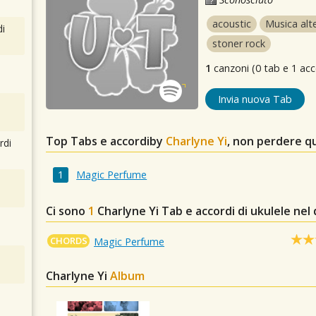
acoustic
Musica alt
i
stoner rock
1
canzoni (0 tab e 1 acc
Invia nuova Tab
Top Tabs e accordiby
Charlyne Yi
, non perdere q
rdi
Magic Perfume
Ci sono
1
Charlyne Yi
Tab e accordi di ukulele nel
CHORDS
Magic Perfume
Charlyne Yi
Album