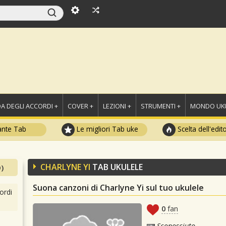
A DEGLI ACCORDI +
COVER +
LEZIONI +
STRUMENTI +
MONDO UKU
ante Tab
Le migliori Tab uke
Scelta dell'edit
CHARLYNE YI
TAB UKULELE
)
Suona canzoni di Charlyne Yi sul tuo ukulele
ordi
0
fan
Sconosciuto