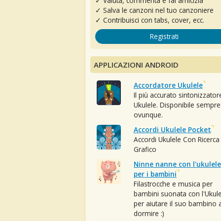
✓ Valuta, commenta e fai amicizia
✓ Salva le canzoni nel tuo canzoniere
✓ Contribuisci con tabs, cover, ecc.
Registrati
APPLICAZIONI ANDROID
Accordatore Ukulele
Il più accurato sintonizzator
Ukulele. Disponibile sempre
ovunque.
Accordi Ukulele Pocket
Accordi Ukulele Con Ricerca
Grafico
Ninne nanne con l'ukulele
per i bambini
Filastrocche e musica per
bambini suonata con l'Ukule
per aiutare il suo bambino 
dormire :)