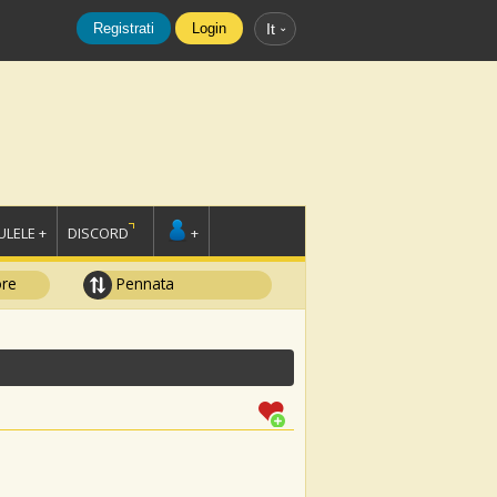
Registrati
Login
It
LELE +
DISCORD
+
ore
Pennata