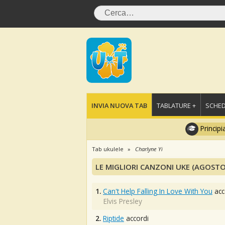
INVIA NUOVA TAB
TABLATURE +
SCHED
Principi
Tab ukulele
Charlyne Yi
LE MIGLIORI CANZONI UKE (AGOSTO
1.
Can't Help Falling In Love With You
acc
Elvis Presley
2.
Riptide
accordi