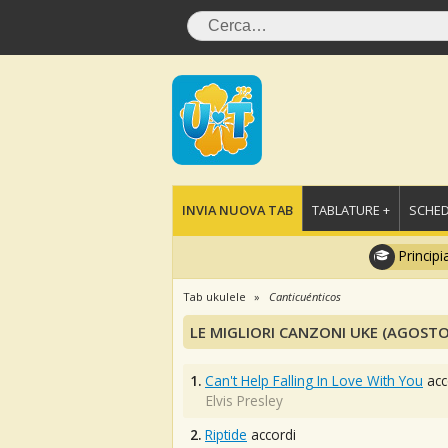
INVIA NUOVA TAB
TABLATURE +
SCHED
Principi
Tab ukulele
Canticuénticos
LE MIGLIORI CANZONI UKE (AGOSTO
1.
Can't Help Falling In Love With You
acc
Elvis Presley
2.
Riptide
accordi