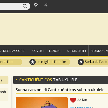
A DEGLI ACCORDI +
COVER +
LEZIONI +
STRUMENTI +
MONDO UKU
ante Tab
Le migliori Tab uke
Scelta dell'edit
CANTICUÉNTICOS
TAB UKULELE
)
Suona canzoni di Canticuénticos sul tuo ukulele
ordi
22
fan
(
Argentina
)