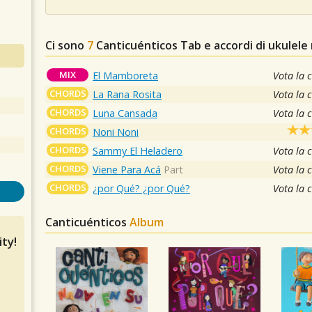
Ci sono
7
Canticuénticos
Tab e accordi di ukulele
MIX
El Mamboreta
Vota la 
CHORDS
La Rana Rosita
Vota la 
CHORDS
Luna Cansada
Vota la 
CHORDS
Noni Noni
CHORDS
Sammy El Heladero
Vota la 
CHORDS
Viene Para Acá
Part
Vota la 
CHORDS
¿por Qué? ¿por Qué?
Vota la 
Canticuénticos
Album
ty!