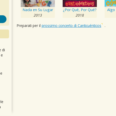
Nada en Su Lugar
¿Por Qué, Por Qué?
Algo
2013
2018
Preparati per il
prossimo concerto di Canticuénticos
.
e di
 e
 e
le
a