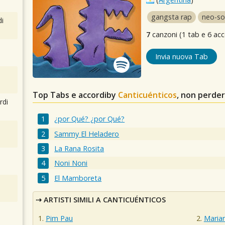
gangsta rap
neo-so
i
7
canzoni (1 tab e 6 acc
Invia nuova Tab
Top Tabs e accordiby
Canticuénticos
, non perde
rdi
¿por Qué? ¿por Qué?
Sammy El Heladero
La Rana Rosita
Noni Noni
El Mamboreta
ARTISTI SIMILI A CANTICUÉNTICOS
Pim Pau
Marian