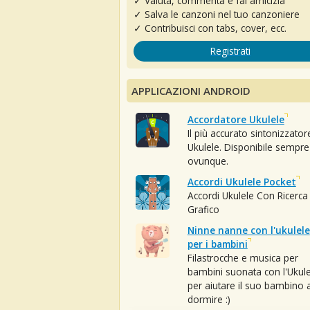
✓ Valuta, commenta e fai amicizia
✓ Salva le canzoni nel tuo canzoniere
✓ Contribuisci con tabs, cover, ecc.
Registrati
APPLICAZIONI ANDROID
Accordatore Ukulele
Il più accurato sintonizzator
Ukulele. Disponibile sempre
ovunque.
Accordi Ukulele Pocket
Accordi Ukulele Con Ricerca
Grafico
Ninne nanne con l'ukulele
per i bambini
Filastrocche e musica per
bambini suonata con l'Ukule
per aiutare il suo bambino 
dormire :)