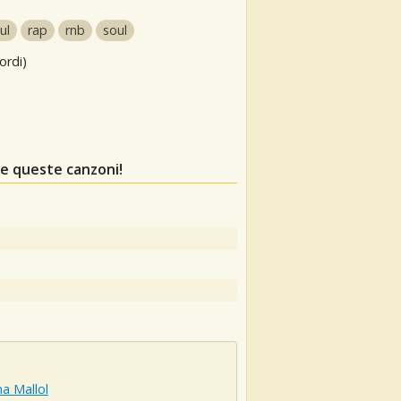
ul
rap
rnb
soul
ordi)
re queste canzoni!
a Mallol