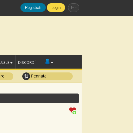
Registrati
Login
It
LELE +
DISCORD
+
ore
Pennata