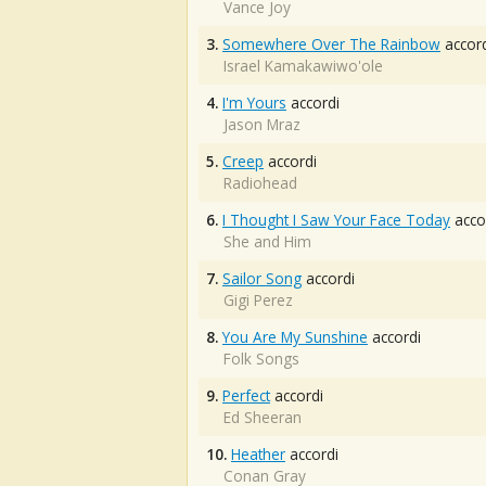
Vance Joy
3.
Somewhere Over The Rainbow
accord
Israel Kamakawiwo'ole
4.
I'm Yours
accordi
Jason Mraz
5.
Creep
accordi
Radiohead
6.
I Thought I Saw Your Face Today
acco
She and Him
7.
Sailor Song
accordi
Gigi Perez
8.
You Are My Sunshine
accordi
Folk Songs
9.
Perfect
accordi
Ed Sheeran
10.
Heather
accordi
Conan Gray