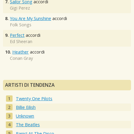
7.
Sailor Song
accordi
Gigi Perez
8.
You Are My Sunshine
accordi
Folk Songs
9.
Perfect
accordi
Ed Sheeran
10.
Heather
accordi
Conan Gray
ARTISTI DI TENDENZA
Twenty One Pilots
Billie Eilish
Unknown
The Beatles
Panic! At The Disco