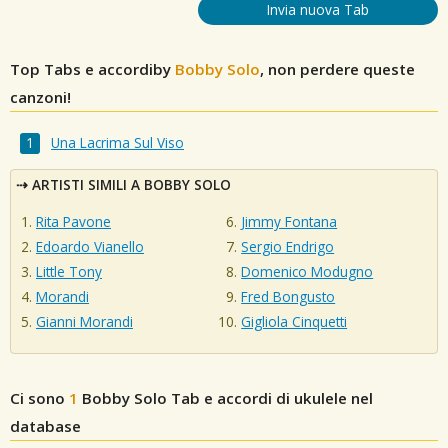
Invia nuova Tab
Top Tabs e accordiby
Bobby Solo
, non perdere queste
canzoni!
Una Lacrima Sul Viso
ARTISTI SIMILI A BOBBY SOLO
Rita Pavone
Jimmy Fontana
Edoardo Vianello
Sergio Endrigo
Little Tony
Domenico Modugno
Morandi
Fred Bongusto
Gianni Morandi
Gigliola Cinquetti
Ci sono
1
Bobby Solo
Tab e accordi di ukulele nel
database