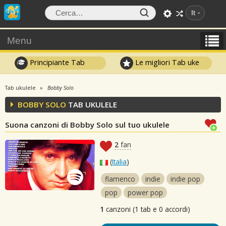
It
Menu
Principiante Tab
Le migliori Tab uke
Tab ukulele
Bobby Solo
BOBBY SOLO
TAB UKULELE
Suona canzoni di Bobby Solo sul tuo ukulele
2
fan
(
Italia
)
flamenco
indie
indie pop
pop
power pop
1
canzoni (1 tab e 0 accordi)