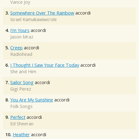
Vance Joy
3.
Somewhere Over The Rainbow
accordi
Israel Kamakawiwo'ole
4.
I'm Yours
accordi
Jason Mraz
5.
Creep
accordi
Radiohead
6.
I Thought I Saw Your Face Today
accordi
She and Him
7.
Sailor Song
accordi
Gigi Perez
8.
You Are My Sunshine
accordi
Folk Songs
9.
Perfect
accordi
Ed Sheeran
10.
Heather
accordi