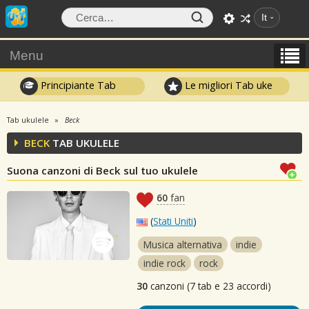
It
Menu
Principiante Tab
Le migliori Tab uke
Tab ukulele
Beck
BECK
TAB UKULELE
Suona canzoni di Beck sul tuo ukulele
60
fan
(
Stati Uniti
)
Musica alternativa
indie
indie rock
rock
30
canzoni (7 tab e 23 accordi)