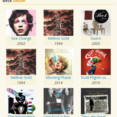
Beck
Album
Sea Change
Mellow Gold
Guero
2002
1994
2005
Mellow Gold
Morning Phase
Scott Pilgrim vs. the World
1994
2014
2010
The Information
One Foot in the Grave
The Late Great Daniel Johnston: Discovered Covered