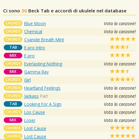
Ci sono
30
Beck
Tab e accordi di ukulele nel database
CHORDS
Blue Moon
Vota la canzone!
CHORDS
Chemical
Vota la canzone!
CHORDS
Cyanide Breath Mint
TAB
E-pro Intro
MIX
E-pro
CHORDS
Everlasting Nothing
Vota la canzone!
MIX
Gamma Ray
CHORDS
Girl
CHORDS
Heartland Feelings
Vota la canzone!
CHORDS
Jackass
Part
Vota la canzone!
TAB
Looking For A Sign
Vota la canzone!
CHORDS
Los Cause
Vota la canzone!
MIX
Loser
Vota la canzone!
CHORDS
Lost Cause
CHORDS
Lost Cause