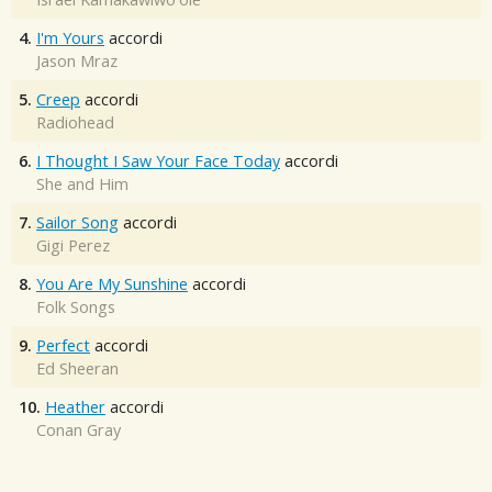
4.
I'm Yours
accordi
Jason Mraz
5.
Creep
accordi
Radiohead
6.
I Thought I Saw Your Face Today
accordi
She and Him
7.
Sailor Song
accordi
Gigi Perez
8.
You Are My Sunshine
accordi
Folk Songs
9.
Perfect
accordi
Ed Sheeran
10.
Heather
accordi
Conan Gray