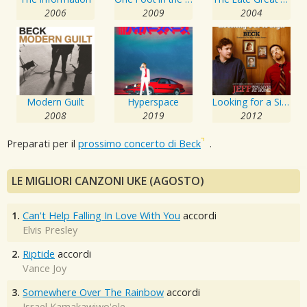
2006
2009
2004
Modern Guilt
Hyperspace
Looking for a Sign - Single
2008
2019
2012
Preparati per il
prossimo concerto di Beck
.
LE MIGLIORI CANZONI UKE (AGOSTO)
1.
Can't Help Falling In Love With You
accordi
Elvis Presley
2.
Riptide
accordi
Vance Joy
3.
Somewhere Over The Rainbow
accordi
Israel Kamakawiwo'ole