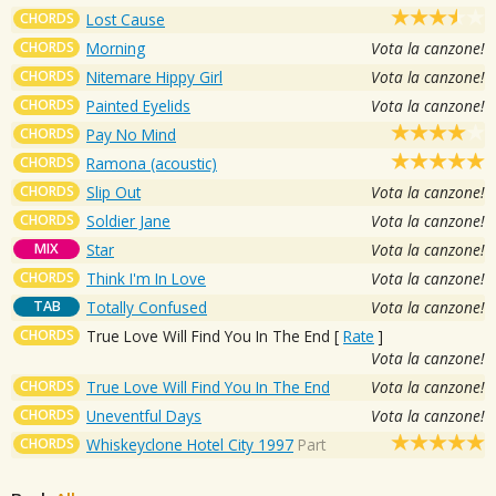
CHORDS
Lost Cause
CHORDS
Morning
Vota la canzone!
CHORDS
Nitemare Hippy Girl
Vota la canzone!
CHORDS
Painted Eyelids
Vota la canzone!
CHORDS
Pay No Mind
CHORDS
Ramona (acoustic)
CHORDS
Slip Out
Vota la canzone!
CHORDS
Soldier Jane
Vota la canzone!
MIX
Star
Vota la canzone!
CHORDS
Think I'm In Love
Vota la canzone!
TAB
Totally Confused
Vota la canzone!
CHORDS
True Love Will Find You In The End
[
Rate
]
Vota la canzone!
CHORDS
True Love Will Find You In The End
Vota la canzone!
CHORDS
Uneventful Days
Vota la canzone!
CHORDS
Whiskeyclone Hotel City 1997
Part