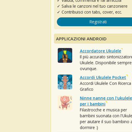
✓ Valuta, commenta e fai amicizia
✓ Salva le canzoni nel tuo canzoniere
✓ Contribuisci con tabs, cover, ecc.
Registrati
APPLICAZIONI ANDROID
Accordatore Ukulele
Il più accurato sintonizzator
Ukulele. Disponibile sempre
ovunque.
Accordi Ukulele Pocket
Accordi Ukulele Con Ricerca
Grafico
Ninne nanne con l'ukulele
per i bambini
Filastrocche e musica per
bambini suonata con l'Ukule
per aiutare il suo bambino 
dormire :)