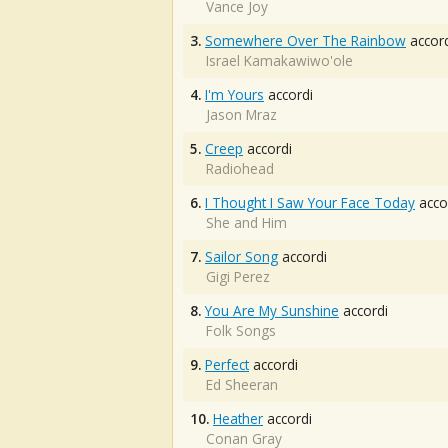
Vance Joy
3.
Somewhere Over The Rainbow
accord
Israel Kamakawiwo'ole
4.
I'm Yours
accordi
Jason Mraz
5.
Creep
accordi
Radiohead
6.
I Thought I Saw Your Face Today
acco
She and Him
7.
Sailor Song
accordi
Gigi Perez
8.
You Are My Sunshine
accordi
Folk Songs
9.
Perfect
accordi
Ed Sheeran
10.
Heather
accordi
Conan Gray