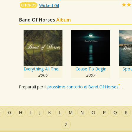
CHORDS
Wicked Gil
Band Of Horses
Album
Everything All The Time
Cease To Begin
Spot
2006
2007
Preparati per il
prossimo concerto di Band Of Horses
.
F
G
H
I
J
K
L
M
N
O
P
Q
R
Z