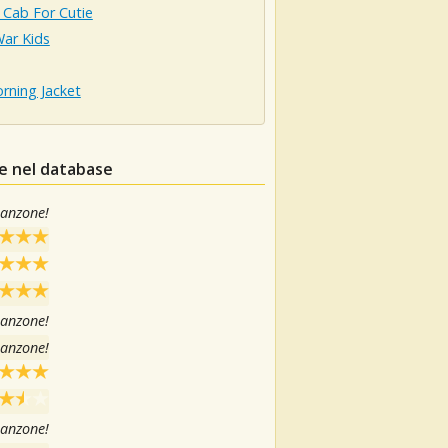
 Cab For Cutie
War Kids
rning Jacket
le nel database
canzone!
canzone!
canzone!
canzone!