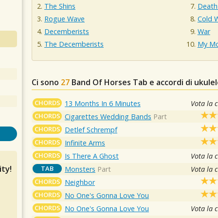
The Shins
Death
Rogue Wave
Cold 
Decemberists
War
The Decemberists
My Mo
Ci sono
27
Band Of Horses
Tab e accordi di ukule
CHORDS
13 Months In 6 Minutes
Vota la 
CHORDS
Cigarettes Wedding Bands
Part
CHORDS
Detlef Schrempf
CHORDS
Infinite Arms
CHORDS
Is There A Ghost
Vota la 
ty!
TAB
Monsters
Part
Vota la 
CHORDS
Neighbor
CHORDS
No One's Gonna Love You
CHORDS
No One's Gonna Love You
Vota la 