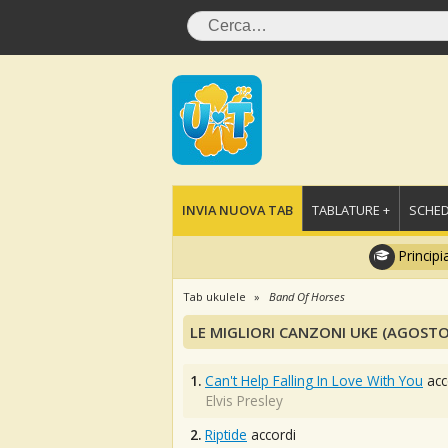
INVIA NUOVA TAB
TABLATURE +
SCHED
Principi
Tab ukulele
Band Of Horses
LE MIGLIORI CANZONI UKE (AGOSTO
1.
Can't Help Falling In Love With You
acc
Elvis Presley
2.
Riptide
accordi