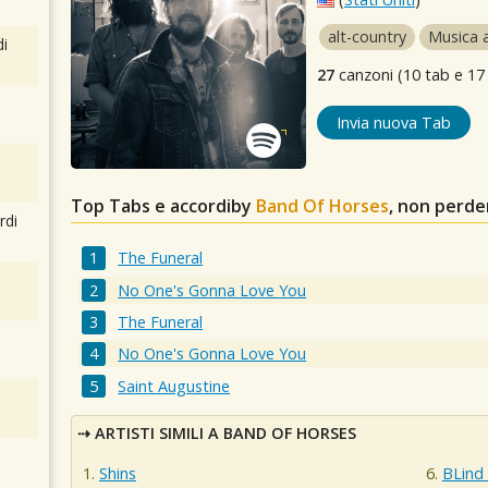
alt-country
Musica a
i
27
canzoni (10 tab e 17
Invia nuova Tab
Top Tabs e accordiby
Band Of Horses
, non perde
rdi
The Funeral
No One's Gonna Love You
The Funeral
No One's Gonna Love You
Saint Augustine
ARTISTI SIMILI A BAND OF HORSES
Shins
BLind 