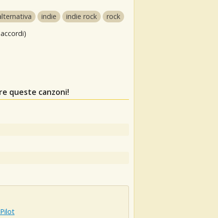
lternativa
indie
indie rock
rock
 accordi)
re queste canzoni!
Pilot