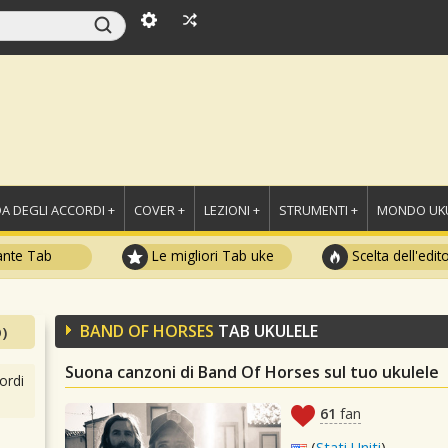
A DEGLI ACCORDI +
COVER +
LEZIONI +
STRUMENTI +
MONDO UKU
ante Tab
Le migliori Tab uke
Scelta dell'edit
BAND OF HORSES
TAB UKULELE
)
Suona canzoni di Band Of Horses sul tuo ukulele
ordi
61
fan
(
Stati Uniti
)