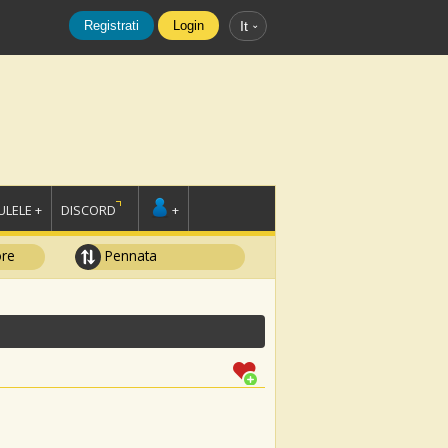
Registrati
Login
It
LELE +
DISCORD
+
ore
Pennata