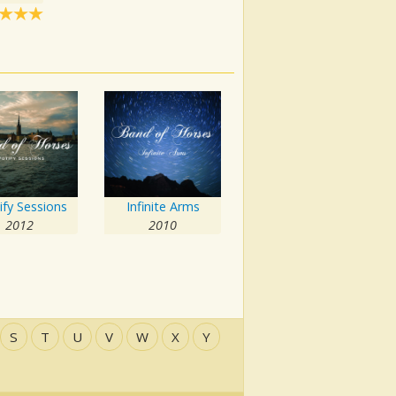
ify Sessions
Infinite Arms
2012
2010
S
T
U
V
W
X
Y