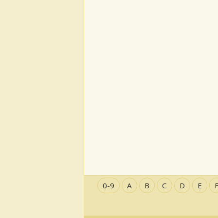
0-9
A
B
C
D
E