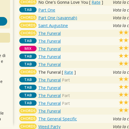
CHORDS
No One's Gonna Love You
[
Rate
]
Vota la 
TAB
Part One
Vota la 
CHORDS
Part One (savannah)
Vota la 
CHORDS
Saint Augustine
Vota la 
CHORDS
The Funeral
TAB
The Funeral
MIX
The Funeral
e di
TAB
The Funeral
 e
TAB
The Funeral
CHORDS
The Funeral
[
Rate
]
Vota la 
TAB
The Funeral
Part
 e
TAB
The Funeral
TAB
The Funeral
Part
TAB
The Funeral
Part
CHORDS
The Funeral
le
CHORDS
The General Specific
Vota la 
a
CHORDS
Weed Party
Vota la 