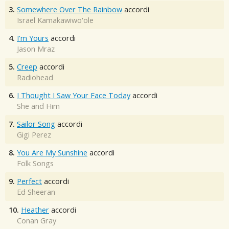
3.
Somewhere Over The Rainbow
accordi
Israel Kamakawiwo'ole
4.
I'm Yours
accordi
Jason Mraz
5.
Creep
accordi
Radiohead
6.
I Thought I Saw Your Face Today
accordi
She and Him
7.
Sailor Song
accordi
Gigi Perez
8.
You Are My Sunshine
accordi
Folk Songs
9.
Perfect
accordi
Ed Sheeran
10.
Heather
accordi
Conan Gray