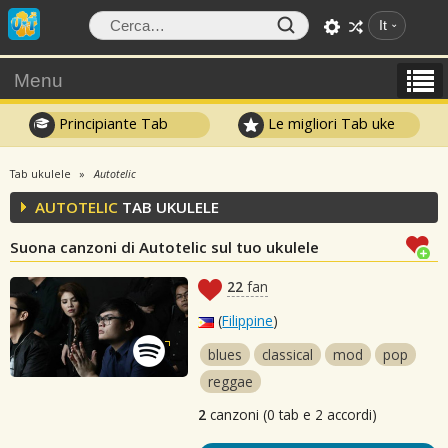
It
Menu
Principiante Tab
Le migliori Tab uke
Tab ukulele
Autotelic
AUTOTELIC
TAB UKULELE
Suona canzoni di Autotelic sul tuo ukulele
22
fan
(
Filippine
)
blues
classical
mod
pop
reggae
2
canzoni (0 tab e 2 accordi)