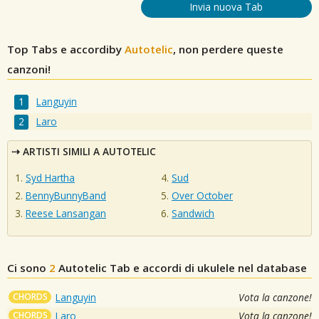
Invia nuova Tab
Top Tabs e accordiby
Autotelic
, non perdere queste
canzoni!
Languyin
Laro
ARTISTI SIMILI A AUTOTELIC
Syd Hartha
Sud
BennyBunnyBand
Over October
Reese Lansangan
Sandwich
Ci sono
2
Autotelic
Tab e accordi di ukulele nel database
CHORDS
Languyin
Vota la canzone!
CHORDS
Laro
Vota la canzone!