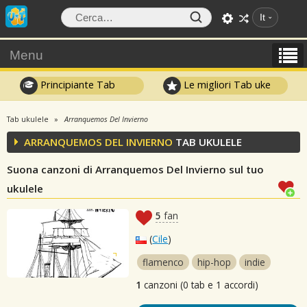
It
Menu
Principiante Tab
Le migliori Tab uke
Tab ukulele
Arranquemos Del Invierno
ARRANQUEMOS DEL INVIERNO
TAB UKULELE
Suona canzoni di Arranquemos Del Invierno sul tuo
ukulele
5
fan
(
Cile
)
flamenco
hip-hop
indie
1
canzoni (0 tab e 1 accordi)