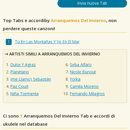
Invia nuova Tab
Top Tabs e accordiby
Arranquemos Del Invierno
, non
perdere queste canzoni!
Tú En Las Montañas Y Yo En El Mar
ARTISTI SIMILI A ARRANQUEMOS DEL INVIERNO
Dulce Y Agraz
Seba Alfaro
Planetario
Nicole Bunout
(me Llamo) Sebastián
Yorka
Paz Court
Camila Moreno
Niña Tormenta
Fernando Milagros
Ci sono
1
Arranquemos Del Invierno
Tab e accordi di
ukulele nel database