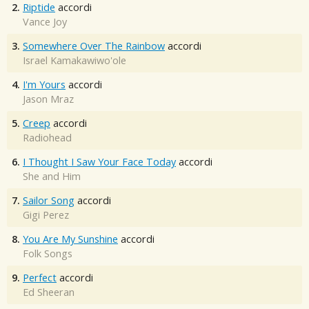
2.
Riptide
accordi
Vance Joy
3.
Somewhere Over The Rainbow
accordi
Israel Kamakawiwo'ole
4.
I'm Yours
accordi
Jason Mraz
5.
Creep
accordi
Radiohead
6.
I Thought I Saw Your Face Today
accordi
She and Him
7.
Sailor Song
accordi
Gigi Perez
8.
You Are My Sunshine
accordi
Folk Songs
9.
Perfect
accordi
Ed Sheeran