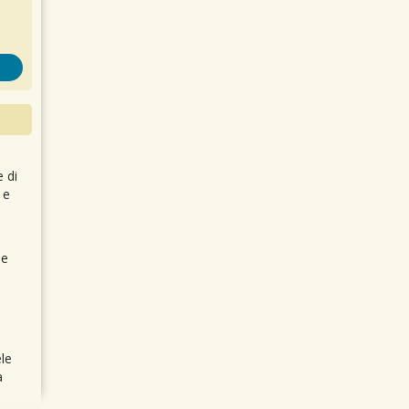
e di
 e
 e
le
a