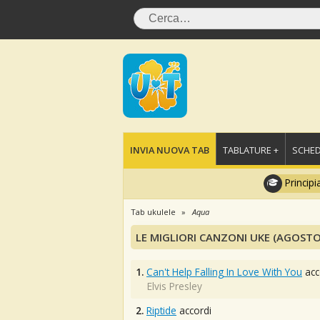
INVIA NUOVA TAB
TABLATURE +
SCHED
Principi
Tab ukulele
Aqua
LE MIGLIORI CANZONI UKE (AGOSTO
1.
Can't Help Falling In Love With You
acc
Elvis Presley
2.
Riptide
accordi