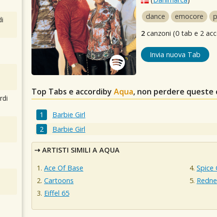
dance
emocore
i
2
canzoni (0 tab e 2 acc
Invia nuova Tab
Top Tabs e accordiby
Aqua
, non perdere queste 
rdi
Barbie Girl
Barbie Girl
ARTISTI SIMILI A AQUA
Ace Of Base
Spice 
Cartoons
Redne
Eiffel 65