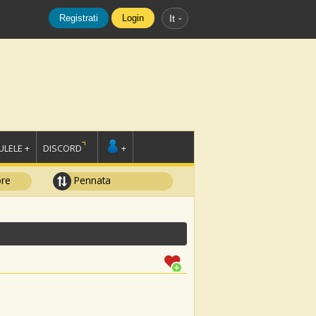
Registrati
Login
It
LELE +
DISCORD
+
ore
Pennata