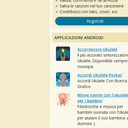
✓ Valuta, commenta e fai amicizia
✓ Salva le canzoni nel tuo canzoniere
✓ Contribuisci con tabs, cover, ecc.
Registrati
APPLICAZIONI ANDROID
Accordatore Ukulele
Il più accurato sintonizzator
Ukulele. Disponibile sempre
ovunque.
Accordi Ukulele Pocket
Accordi Ukulele Con Ricerca
Grafico
Ninne nanne con l'ukulele
per i bambini
Filastrocche e musica per
bambini suonata con l'Ukule
per aiutare il suo bambino 
dormire :)