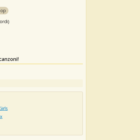
pop
ordi)
canzoni!
Girls
x