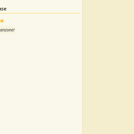
ase
canzone!