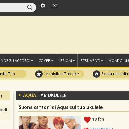
A DEGLI ACCORDI +
COVER +
LEZIONI +
STRUMENTI +
MONDO UKU
ante Tab
Le migliori Tab uke
Scelta dell'edit
AQUA
TAB UKULELE
)
Suona canzoni di Aqua sul tuo ukulele
ordi
19
fan
(
Danimarca
)