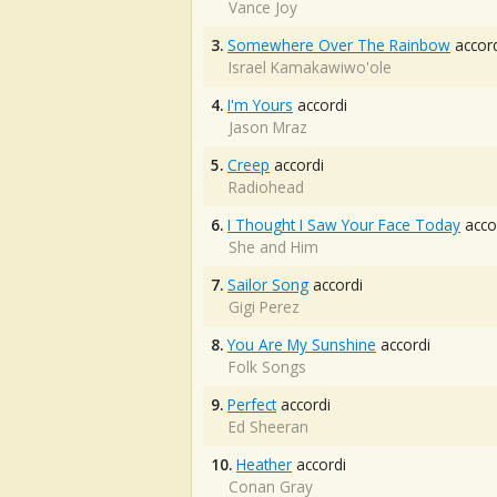
Vance Joy
3.
Somewhere Over The Rainbow
accord
Israel Kamakawiwo'ole
4.
I'm Yours
accordi
Jason Mraz
5.
Creep
accordi
Radiohead
6.
I Thought I Saw Your Face Today
acco
She and Him
7.
Sailor Song
accordi
Gigi Perez
8.
You Are My Sunshine
accordi
Folk Songs
9.
Perfect
accordi
Ed Sheeran
10.
Heather
accordi
Conan Gray