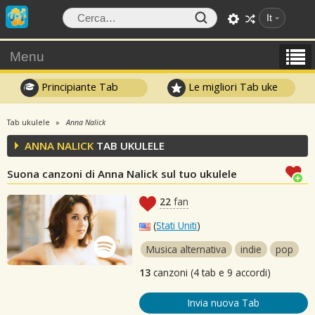
It
Menu
Principiante Tab
Le migliori Tab uke
Tab ukulele
Anna Nalick
ANNA NALICK
TAB UKULELE
Suona canzoni di Anna Nalick sul tuo ukulele
22
fan
(
Stati Uniti
)
Musica alternativa
indie
pop
13
canzoni (4 tab e 9 accordi)
Invia nuova Tab