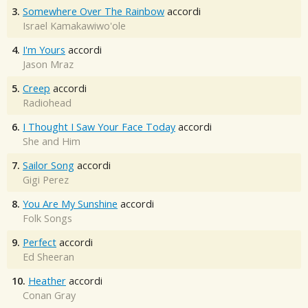
3.
Somewhere Over The Rainbow
accordi
Israel Kamakawiwo'ole
4.
I'm Yours
accordi
Jason Mraz
5.
Creep
accordi
Radiohead
6.
I Thought I Saw Your Face Today
accordi
She and Him
7.
Sailor Song
accordi
Gigi Perez
8.
You Are My Sunshine
accordi
Folk Songs
9.
Perfect
accordi
Ed Sheeran
10.
Heather
accordi
Conan Gray