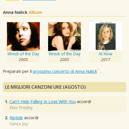
Anna Nalick
Album
Wreck of the Day
Wreck of the Day
At Now
2005
2005
2017
Preparati per il
prossimo concerto di Anna Nalick
.
LE MIGLIORI CANZONI UKE (AGOSTO)
1.
Can't Help Falling In Love With You
accordi
Elvis Presley
2.
Riptide
accordi
Vance Joy