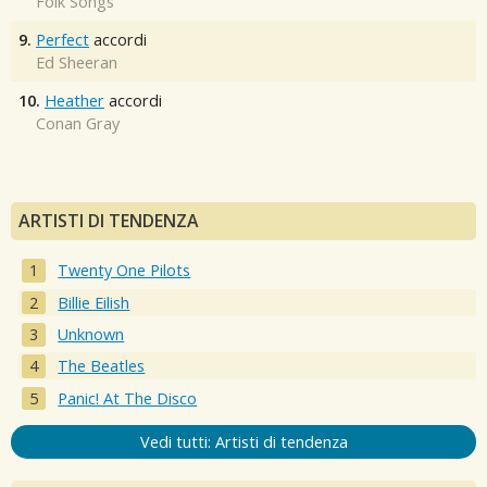
Folk Songs
9.
Perfect
accordi
Ed Sheeran
10.
Heather
accordi
Conan Gray
ARTISTI DI TENDENZA
Twenty One Pilots
Billie Eilish
Unknown
The Beatles
Panic! At The Disco
Vedi tutti: Artisti di tendenza