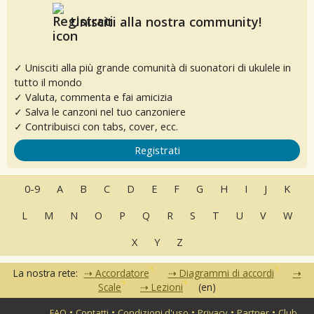
Unisciti alla nostra community!
✓ Unisciti alla più grande comunità di suonatori di ukulele in
tutto il mondo
✓ Valuta, commenta e fai amicizia
✓ Salva le canzoni nel tuo canzoniere
✓ Contribuisci con tabs, cover, ecc.
Registrati
0-9
A
B
C
D
E
F
G
H
I
J
K
L
M
N
O
P
Q
R
S
T
U
V
W
X
Y
Z
La nostra rete:
Accordatore
Diagrammi di accordi
Scale
Lezioni
(en)
•
•
•
•
•
FAQ
Contatti
Condizioni d'uso
Privacy
Partner
Club