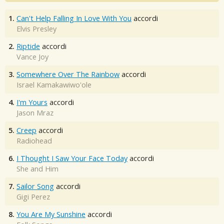
1.
Can't Help Falling In Love With You
accordi
Elvis Presley
2.
Riptide
accordi
Vance Joy
3.
Somewhere Over The Rainbow
accordi
Israel Kamakawiwo'ole
4.
I'm Yours
accordi
Jason Mraz
5.
Creep
accordi
Radiohead
6.
I Thought I Saw Your Face Today
accordi
She and Him
7.
Sailor Song
accordi
Gigi Perez
8.
You Are My Sunshine
accordi