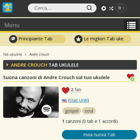
It
Menu
Principiante Tab
Le migliori Tab uke
Tab ukulele
Andre Crouch
ANDRE CROUCH
TAB UKULELE
Suona canzoni di Andre Crouch sul tuo ukulele
2
fan
(
Stati Uniti
)
gospel
soul
1
canzoni (0 tab e 1 accordi)
Invia nuova Tab