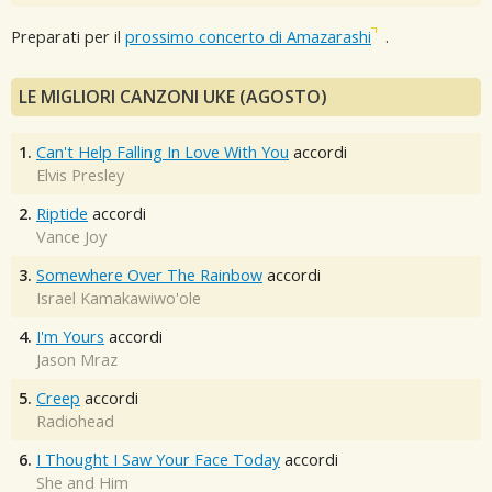
Preparati per il
prossimo concerto di Amazarashi
.
LE MIGLIORI CANZONI UKE (AGOSTO)
1.
Can't Help Falling In Love With You
accordi
Elvis Presley
2.
Riptide
accordi
Vance Joy
3.
Somewhere Over The Rainbow
accordi
Israel Kamakawiwo'ole
4.
I'm Yours
accordi
Jason Mraz
5.
Creep
accordi
Radiohead
6.
I Thought I Saw Your Face Today
accordi
She and Him