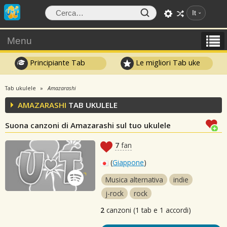
It
Menu
Principiante Tab
Le migliori Tab uke
Tab ukulele
Amazarashi
AMAZARASHI
TAB UKULELE
Suona canzoni di Amazarashi sul tuo ukulele
7
fan
(
Giappone
)
Musica alternativa
indie
j-rock
rock
2
canzoni (1 tab e 1 accordi)