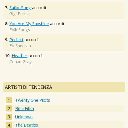
7.
Sailor Song
accordi
Gigi Perez
8.
You Are My Sunshine
accordi
Folk Songs
9.
Perfect
accordi
Ed Sheeran
10.
Heather
accordi
Conan Gray
ARTISTI DI TENDENZA
Twenty One Pilots
Billie Eilish
Unknown
The Beatles