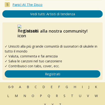
Panic! At The Disco
Vedi tutti: Artisti di tendenza
Unisciti alla nostra community!
✓ Unisciti alla più grande comunità di suonatori di ukulele in
tutto il mondo
✓ Valuta, commenta e fai amicizia
✓ Salva le canzoni nel tuo canzoniere
✓ Contribuisci con tabs, cover, ecc.
Registrati
0-9
A
B
C
D
E
F
G
H
I
J
K
L
M
N
O
P
Q
R
S
T
U
V
W
X
Y
Z