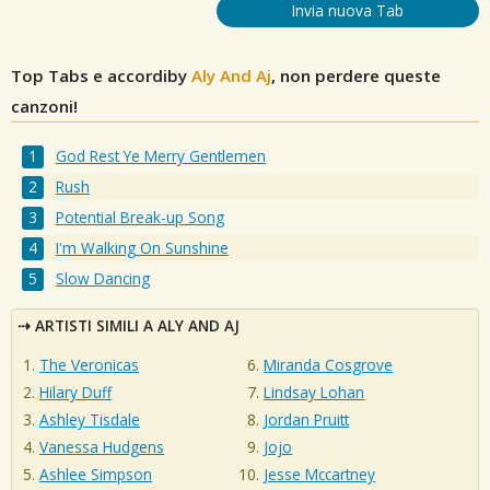
Invia nuova Tab
Top Tabs e accordiby
Aly And Aj
, non perdere queste
canzoni!
God Rest Ye Merry Gentlemen
Rush
Potential Break-up Song
I'm Walking On Sunshine
Slow Dancing
ARTISTI SIMILI A ALY AND AJ
The Veronicas
Miranda Cosgrove
Hilary Duff
Lindsay Lohan
Ashley Tisdale
Jordan Pruitt
Vanessa Hudgens
Jojo
Ashlee Simpson
Jesse Mccartney