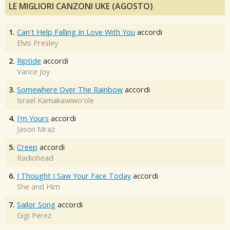
LE MIGLIORI CANZONI UKE (AGOSTO)
1.
Can't Help Falling In Love With You
accordi
Elvis Presley
2.
Riptide
accordi
Vance Joy
3.
Somewhere Over The Rainbow
accordi
Israel Kamakawiwo'ole
4.
I'm Yours
accordi
Jason Mraz
5.
Creep
accordi
Radiohead
6.
I Thought I Saw Your Face Today
accordi
She and Him
7.
Sailor Song
accordi
Gigi Perez