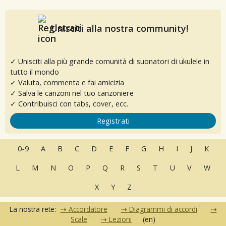
Unisciti alla nostra community!
✓ Unisciti alla più grande comunità di suonatori di ukulele in
tutto il mondo
✓ Valuta, commenta e fai amicizia
✓ Salva le canzoni nel tuo canzoniere
✓ Contribuisci con tabs, cover, ecc.
Registrati
0-9
A
B
C
D
E
F
G
H
I
J
K
L
M
N
O
P
Q
R
S
T
U
V
W
X
Y
Z
La nostra rete:
Accordatore
Diagrammi di accordi
Scale
Lezioni
(en)