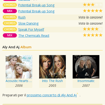
CHORDS
Potential Break-up Song
MIX
Potential Break-up Song
CHORDS
Rush
Vota la canzone!
CHORDS
Slow Dancing
Vota la canzone!
CHORDS
Speak For Myself
MIX
The Chemicals React
Aly And Aj
Album
Acoustic Hearts Of Winter
Into The Rush
Insomniatic
2006
2005
2007
Preparati per il
prossimo concerto di Aly And Aj
.