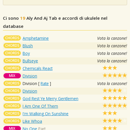
Ci sono
19
Aly And Aj
Tab e accordi di ukulele nel
database
CHORDS
Amphetamine
Vota la canzone!
CHORDS
Blush
Vota la canzone!
CHORDS
Boy
Vota la canzone!
CHORDS
Bullseye
Vota la canzone!
CHORDS
Chemicals React
MIX
Division
CHORDS
Division
[
Rate
]
Vota la canzone!
CHORDS
Division
CHORDS
God Rest Ye Merry Gentlemen
CHORDS
I Am One Of Them
CHORDS
I'm Walking On Sunshine
CHORDS
Like Whoa
MIX
No One
Part