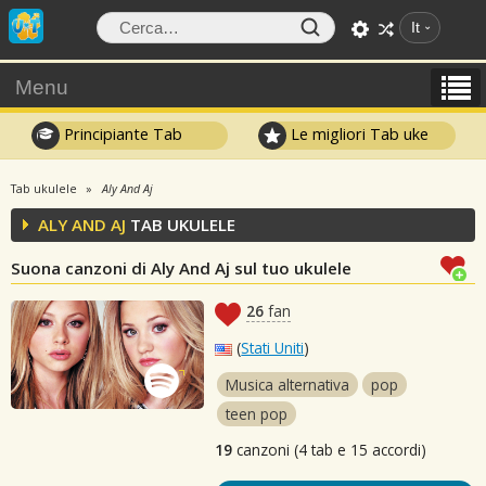
It
Menu
Principiante Tab
Le migliori Tab uke
Tab ukulele
Aly And Aj
ALY AND AJ
TAB UKULELE
Suona canzoni di Aly And Aj sul tuo ukulele
26
fan
(
Stati Uniti
)
Musica alternativa
pop
teen pop
19
canzoni (4 tab e 15 accordi)