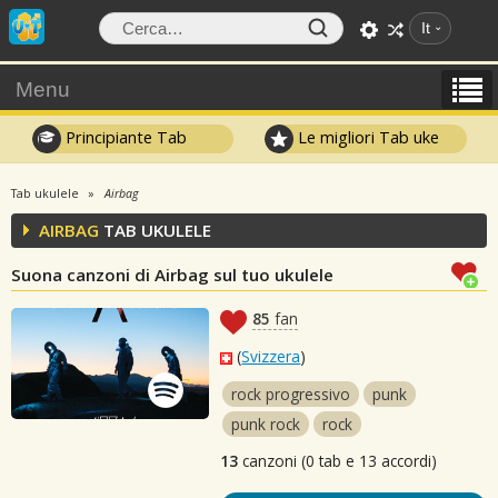
It
Menu
Principiante Tab
Le migliori Tab uke
Tab ukulele
Airbag
AIRBAG
TAB UKULELE
Suona canzoni di Airbag sul tuo ukulele
85
fan
(
Svizzera
)
rock progressivo
punk
punk rock
rock
13
canzoni (0 tab e 13 accordi)