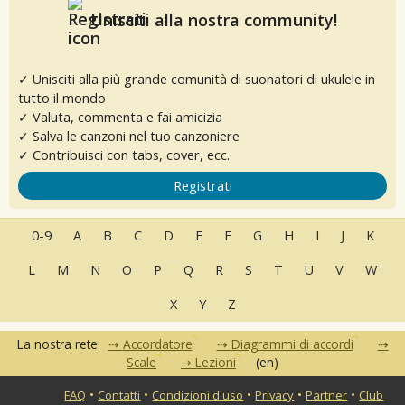
Unisciti alla nostra community!
✓ Unisciti alla più grande comunità di suonatori di ukulele in
tutto il mondo
✓ Valuta, commenta e fai amicizia
✓ Salva le canzoni nel tuo canzoniere
✓ Contribuisci con tabs, cover, ecc.
Registrati
0-9
A
B
C
D
E
F
G
H
I
J
K
L
M
N
O
P
Q
R
S
T
U
V
W
X
Y
Z
La nostra rete:
Accordatore
Diagrammi di accordi
Scale
Lezioni
(en)
•
•
•
•
•
FAQ
Contatti
Condizioni d'uso
Privacy
Partner
Club