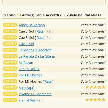
Ci sono
13
Airbag
Tab e accordi di ukulele nel database
CHORDS
Amor De Verano
Vota la canzone!
CHORDS
Cae El Sol
[
Rate
]
Part
Vota la canzone!
CHORDS
Cae El Sol
[
Rate
]
Part
Vota la canzone!
CHORDS
Cae El Sol
Vota la canzone!
CHORDS
La Moda Del Montón
Vota la canzone!
CHORDS
La Partida De La Gitana
Vota la canzone!
CHORDS
Mi Razon
Vota la canzone!
CHORDS
Otoño Del 82
Vota la canzone!
CHORDS
Por Mil Noches
Vota la canzone!
CHORDS
Por Mil Noches
[
Rate
]
Vota la canzone!
CHORDS
Solo Aquí
CHORDS
Vivamos El Momento
Vota la canzone!
CHORDS
Y Si Te Vas
Part