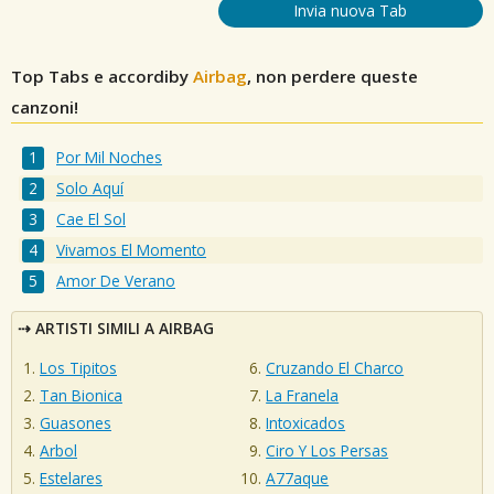
Invia nuova Tab
Top Tabs e accordiby
Airbag
, non perdere queste
canzoni!
Por Mil Noches
Solo Aquí
Cae El Sol
Vivamos El Momento
Amor De Verano
ARTISTI SIMILI A AIRBAG
Los Tipitos
Cruzando El Charco
Tan Bionica
La Franela
Guasones
Intoxicados
Arbol
Ciro Y Los Persas
Estelares
A77aque