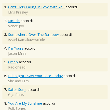
1.
Can't Help Falling In Love With You
accordi
Elvis Presley
2.
Riptide
accordi
Vance Joy
3.
Somewhere Over The Rainbow
accordi
Israel Kamakawiwo'ole
4.
I'm Yours
accordi
Jason Mraz
5.
Creep
accordi
Radiohead
6.
I Thought I Saw Your Face Today
accordi
She and Him
7.
Sailor Song
accordi
Gigi Perez
8.
You Are My Sunshine
accordi
Folk Songs