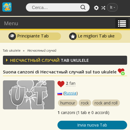
It
Menu
Principiante Tab
Le migliori Tab uke
Tab ukulele
Несчастный случай
НЕСЧАСТНЫЙ СЛУЧАЙ
TAB UKULELE
Suona canzoni di Несчастный случай sul tuo ukulele
2
fan
(
Russia
)
humour
rock
rock and roll
1
canzoni (1 tab e 0 accordi)
Invia nuova Tab