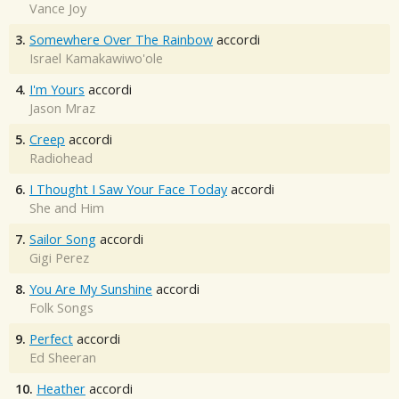
Vance Joy
3.
Somewhere Over The Rainbow
accordi
Israel Kamakawiwo'ole
4.
I'm Yours
accordi
Jason Mraz
5.
Creep
accordi
Radiohead
6.
I Thought I Saw Your Face Today
accordi
She and Him
7.
Sailor Song
accordi
Gigi Perez
8.
You Are My Sunshine
accordi
Folk Songs
9.
Perfect
accordi
Ed Sheeran
10.
Heather
accordi