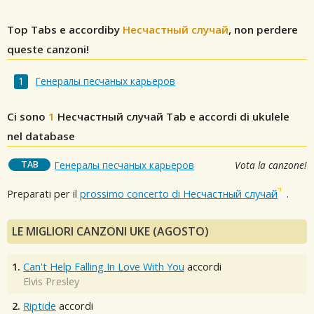
Top Tabs e accordiby
Несчастный случай
, non perdere
queste canzoni!
Генералы песчаных карьеров
Ci sono
1
Несчастный случай
Tab e accordi di ukulele
nel database
TAB
Генералы песчаных карьеров
Vota la canzone!
Preparati per il
prossimo concerto di Несчастный случай
.
LE MIGLIORI CANZONI UKE (AGOSTO)
1.
Can't Help Falling In Love With You
accordi
Elvis Presley
2.
Riptide
accordi