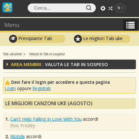
It
Menu
Principiante Tab
Le migliori Tab uke
Tab ukulele
Valuta le Tab in sospeso
AREA MEMBRI :
VALUTA LE TAB IN SOSPESO
Devi fare il login per accedere a questa pagina
Login
oppure
Registrati
LE MIGLIORI CANZONI UKE (AGOSTO)
1.
Can't Help Falling In Love With You
accordi
Elvis Presley
2.
Riptide
accordi