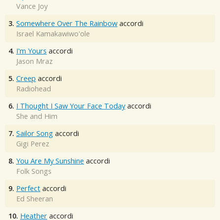
Vance Joy
3.
Somewhere Over The Rainbow
accordi
Israel Kamakawiwo'ole
4.
I'm Yours
accordi
Jason Mraz
5.
Creep
accordi
Radiohead
6.
I Thought I Saw Your Face Today
accordi
She and Him
7.
Sailor Song
accordi
Gigi Perez
8.
You Are My Sunshine
accordi
Folk Songs
9.
Perfect
accordi
Ed Sheeran
10.
Heather
accordi