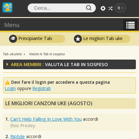
It
Menu
Principiante Tab
Le migliori Tab uke
Tab ukulele
Valuta le Tab in sospeso
AREA MEMBRI :
VALUTA LE TAB IN SOSPESO
Devi fare il login per accedere a questa pagina
Login
oppure
Registrati
LE MIGLIORI CANZONI UKE (AGOSTO)
1.
Can't Help Falling In Love With You
accordi
Elvis Presley
2.
Riptide
accordi