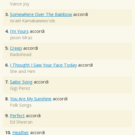
Vance Joy
3.
Somewhere Over The Rainbow
accordi
Israel Kamakawiwo'ole
4.
I'm Yours
accordi
Jason Mraz
5.
Creep
accordi
Radiohead
6.
I Thought I Saw Your Face Today
accordi
She and Him
7.
Sailor Song
accordi
Gigi Perez
8.
You Are My Sunshine
accordi
Folk Songs
9.
Perfect
accordi
Ed Sheeran
10.
Heather
accordi